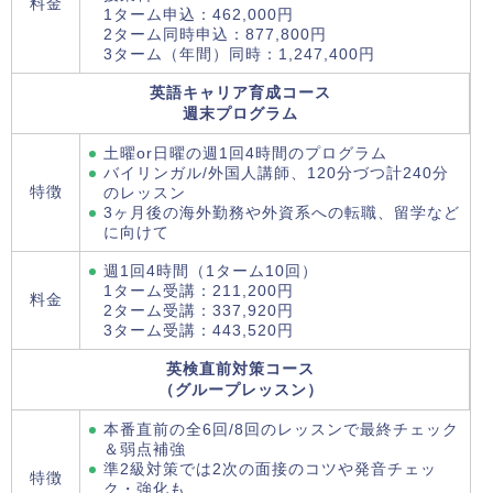
料金
1ターム申込：462,000円
2ターム同時申込：877,800円
3ターム（年間）同時：1,247,400円
英語キャリア育成コース
週末プログラム
土曜or日曜の週1回4時間のプログラム
バイリンガル/外国人講師、120分づつ計240分
特徴
のレッスン
3ヶ月後の海外勤務や外資系への転職、留学など
に向けて
週1回4時間（1ターム10回）
1ターム受講：211,200円
料金
2ターム受講：337,920円
3ターム受講：443,520円
英検直前対策コース
（グループレッスン）
本番直前の全6回/8回のレッスンで最終チェック
＆弱点補強
準2級対策では2次の面接のコツや発音チェッ
特徴
ク・強化も