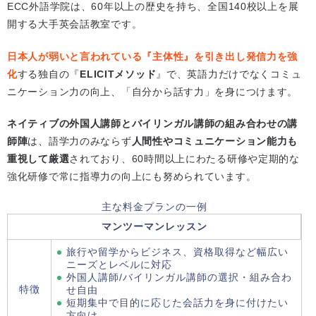
ECC外語学院は、60年以上の歴史を持ち、全国140校以上を展
開する大手英会話教室です。
日本人が弱いと言われている『主体性』を引き出し発信力を強
化
する独自の『
ELICITメソッド
』で、英語力だけでなくコミュ
ニケーション力の向上、「自分から話す力」を身につけます。
ネイティブの外国人講師とバイリンガル講師の組み合わせの講
師陣
は、語学力のみならず
人間性やコミュニケーション能力も
重視して厳選
されており、60時間以上にわたる研修や定期的な
強化研修で常に指導力の向上にも努められています。
主な料金プランの一例
マンツーマンレッスン
旅行や留学からビジネス、資格取得など幅広い
ニーズとレベルに対応
外国人講師/バイリンガル講師の選択・組み合わ
特徴
せ自由
短期集中で目的に応じた会話力を身に付けたい
方向け