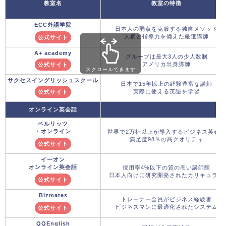
教室名
教室の特徴
ECC外語学院
日本人の弱点を克服する独自メソッド
人柄と指導力を備えた厳選講師
公式サイト
A+ academy
グループは最大3人の少人数制
アメリカ出身講師
公式サイト
スクロールできます
サクセスイングリッシュスクール
日本で15年以上の経験豊富な講師
実際に使える英語を学習
公式サイト
オンライン英会話
ベルリッツ
・オンライン
世界で2万社以上が導入するビジネス英会話
満足度98％の高クオリティ
公式サイト
イーオン
オンライン英会話
採用率4%以下の質の高い講師陣
日本人向けに研究開発されたカリキュラム
公式サイト
Bizmates
トレーナー全員がビジネス経験者
ビジネスマンに最適化されたシステム
公式サイト
QQEnglish