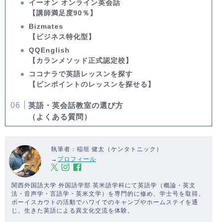
イーオン オンライン英会話
【講師満足度90％】
Bizmates
【ビジネス特化型】
QQEnglish
【カランメソッド正式認定校】
ココナラで英語レッスンを探す
【ピンポイントのレッスンを探せる】
英語・英会話教室の選び方
（よくある質問）
執筆者：稲垣 健太（ケンタトニック）
→
プロフィール
関西外国語大学 外国語学部 英米語学科にて英語学（概論・英文
法・音声学・言語学・英米文学）を専門的に修め、学士号を取得。
ボーイスカウトの活動でハワイでのキャンプやホームステイを通
じ、生きた英語による異文化交流を体験。