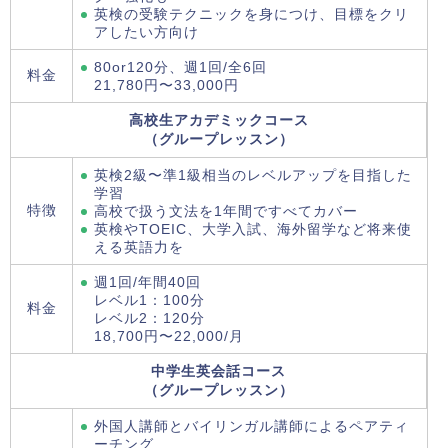
英検の受験テクニックを身につけ、目標をクリ
アしたい方向け
80or120分、週1回/全6回
料金
21,780円〜33,000円
高校生アカデミックコース
（グループレッスン）
英検2級〜準1級相当のレベルアップを目指した
学習
特徴
高校で扱う文法を1年間ですべてカバー
英検やTOEIC、大学入試、海外留学など将来使
える英語力を
週1回/年間40回
レベル1：100分
料金
レベル2：120分
18,700円〜22,000/月
中学生英会話コース
（グループレッスン）
外国人講師とバイリンガル講師によるペアティ
ーチング