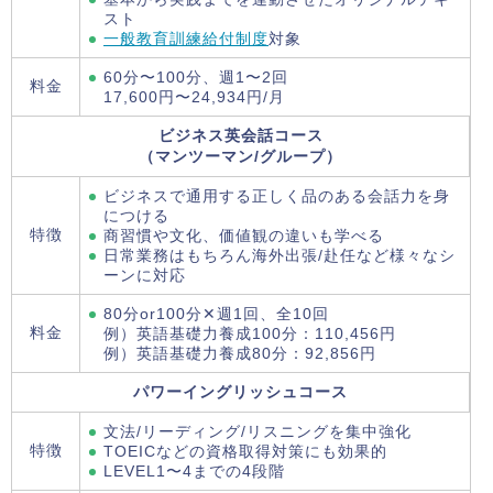
スト
一般教育訓練給付制度
対象
60分〜100分、週1〜2回
料金
17,600円〜24,934円/月
ビジネス英会話コース
（マンツーマン/グループ）
ビジネスで通用する正しく品のある会話力を身
につける
特徴
商習慣や文化、価値観の違いも学べる
日常業務はもちろん海外出張/赴任など様々なシ
ーンに対応
80分or100分✕週1回、全10回
料金
例）英語基礎力養成100分：110,456円
例）英語基礎力養成80分：92,856円
パワーイングリッシュコース
文法/リーディング/リスニングを集中強化
特徴
TOEICなどの資格取得対策にも効果的
LEVEL1〜4までの4段階