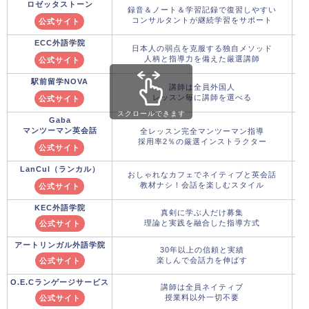
ロゼッタストーン
録音＆ノート＆学習記録で復習しやすい
コンサルタントが継続学習をサポート
公式サイト
ECC外語学院
日本人の弱点を克服する独自メソッド
人柄と指導力を備えた厳選講師
公式サイト
駅前留学NOVA
講師は全員外国人
レッスン毎に講師を選べる
公式サイト
スクロールできます
Gaba
マンツーマン英会話
全レッスン完全マンツーマン指導
採用率2％の厳選インストラクター
公式サイト
LanCul（ランカル）
おしゃれなカフェでネイティブと英会話
教材ナシ！会話を楽しむスタイル
公式サイト
KEC外語学院
真剣に学ぶ人だけ募集
理論と実践を融合した指導方式
公式サイト
アートリンガル外語学院
30年以上の信頼と実績
楽しんで会話力を伸ばす
公式サイト
O.E.Cランゲージサービス
講師は全員ネイティブ
授業料以外一切不要
公式サイト