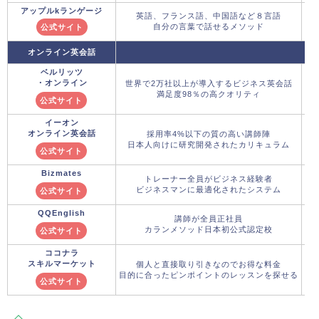
アップルkランゲージ
英語、フランス語、中国語など８言語
自分の言葉で話せるメソッド
公式サイト
オンライン英会話
ベルリッツ
・オンライン
世界で2万社以上が導入するビジネス英会話
満足度98％の高クオリティ
公式サイト
イーオン
オンライン英会話
採用率4%以下の質の高い講師陣
日本人向けに研究開発されたカリキュラム
公式サイト
Bizmates
トレーナー全員がビジネス経験者
3
ビジネスマンに最適化されたシステム
公式サイト
QQEnglish
講師が全員正社員
カランメソッド日本初公式認定校
公式サイト
ココナラ
スキルマーケット
個人と直接取り引きなのでお得な料金
目的に合ったピンポイントのレッスンを探せる
公式サイト