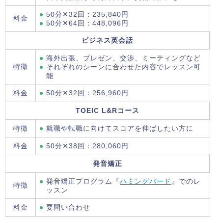
50分✕32回：235,840円
料金
50分✕64回：448,096円
ビジネス英会話
海外出張、プレゼン、交渉、ミーティングなど
特徴
それぞれのシーンに合わせた内容でレッスン可
能
料金
50分✕32回：256,960円
TOEIC L&Rコース
特徴
就職や転職に向けてスコアを伸ばしたい方に
料金
50分✕38回：280,060円
発音矯正
発音矯正プログラム『
ハミングバード
』でのレ
特徴
ッスン
料金
要問い合わせ