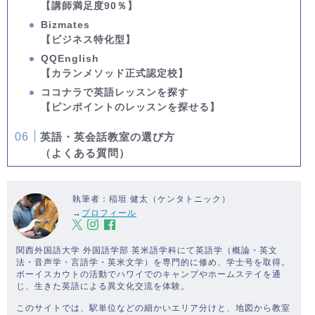
【講師満足度90％】
Bizmates
【ビジネス特化型】
QQEnglish
【カランメソッド正式認定校】
ココナラで英語レッスンを探す
【ピンポイントのレッスンを探せる】
英語・英会話教室の選び方
（よくある質問）
執筆者：稲垣 健太（ケンタトニック）
→
プロフィール
関西外国語大学 外国語学部 英米語学科にて英語学（概論・英文
法・音声学・言語学・英米文学）を専門的に修め、学士号を取得。
ボーイスカウトの活動でハワイでのキャンプやホームステイを通
じ、生きた英語による異文化交流を体験。
このサイトでは、駅単位などの細かいエリア分けと、地図から教室