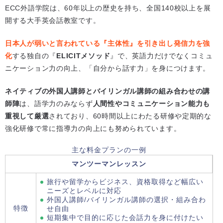
ECC外語学院は、60年以上の歴史を持ち、全国140校以上を展
開する大手英会話教室です。
日本人が弱いと言われている『主体性』を引き出し発信力を強
化
する独自の『
ELICITメソッド
』で、英語力だけでなくコミュ
ニケーション力の向上、「自分から話す力」を身につけます。
ネイティブの外国人講師とバイリンガル講師の組み合わせの講
師陣
は、語学力のみならず
人間性やコミュニケーション能力も
重視して厳選
されており、60時間以上にわたる研修や定期的な
強化研修で常に指導力の向上にも努められています。
主な料金プランの一例
マンツーマンレッスン
旅行や留学からビジネス、資格取得など幅広い
ニーズとレベルに対応
外国人講師/バイリンガル講師の選択・組み合わ
特徴
せ自由
短期集中で目的に応じた会話力を身に付けたい