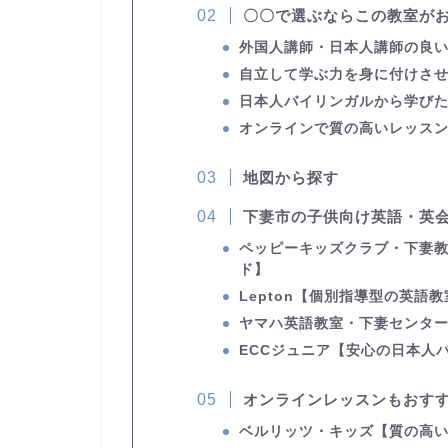
〇〇で選ぶならこの教室が
外国人講師・日本人講師の良
自立して学ぶ力を身に付けさ
日本人バイリンガルから学び
オンラインで質の高いレッス
地図から探す
下妻市の子供向け英語・英会
ペッピーキッズクラブ・下妻
ド】
Lepton
【個別指導型の英語教
ヤマハ英語教室・下妻センタ
ECCジュニア
【安心の日本人
オンラインレッスンもおす
ベルリッツ・キッズ
【質の高