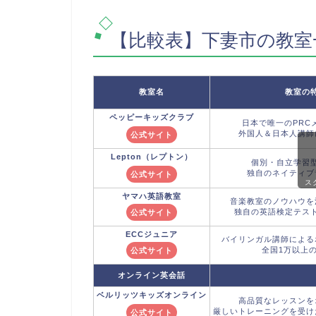
【比較表】下妻市の教室
教室名
教室の
ペッピーキッズクラブ
日本で唯一のPRC
外国人＆日本人講師
公式サイト
Lepton
（レプトン）
個別・自立学習
独自のネイティブ
公式サイト
ス
ヤマハ英語教室
音楽教室のノウハウを
独自の英語検定テス
公式サイト
ECCジュニア
バイリンガル講師による
全国1万以上
公式サイト
オンライン英会話
ベルリッツキッズ
オンライン
高品質なレッスンを
厳しいトレーニングを受け
公式サイト