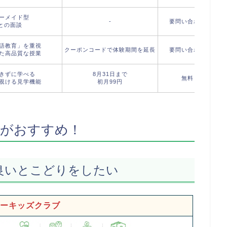
ーメイド型
-
要問い合わせ
フ
との面談
語教育」を重視
クーポンコードで体験期間を延長
要問い合わせ
た高品質な授業
きずに学べる
8月31日まで
無料
フ
覗ける見学機能
初月99円
室がおすすめ！
良いとこどりをしたい
ーキッズクラブ