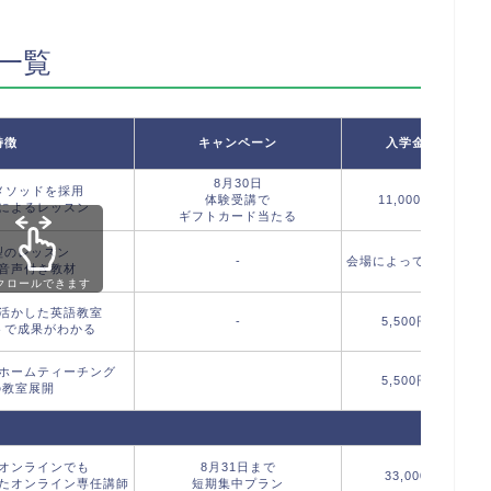
一覧
特徴
キャンペーン
入学金
8月30日
メソッドを採用
体験受講で
11,000円
によるレッスン
ギフトカード当たる
型のレッスン
-
会場によって異なる
音声付き教材
クロールできます
活かした英語教室
-
5,500円
トで成果がわかる
ホームティーチング
5,500円
バ
の教室展開
オンラインでも
8月31日まで
33,000
たオンライン専任講師
短期集中プラン