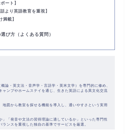
サポート】
会話より英語教育を重視】
け満載】
の選び方（よくある質問）
）
学（概論・英文法・音声学・言語学・英米文学）を専門的に修め、
キャンプやホームステイを通じ、生きた英語による異文化交流
、地図から教室を探せる機能を導入し、通いやすさという実用
か」「発音や文法の習得理論に適しているか」といった専門性
バランスを重視した独自の基準でサービスを厳選。