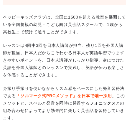
ペッピーキッズクラブは、全国に1500を超える教室を展開して
いる全国規模の幼児・こども向け英会話スクールで、1歳から
高校生まで続けて通うことができます。
レッスンは4回中3回を日本人講師が担当、残り1回を外国人講
師が担当。日本人だからこそわかる日本人が英語学習でつまず
きやすいポイントを、日本人講師がしっかり指導。身につけた
英語を外国人講師とのレッスンで実践し、英語が伝わる楽しさ
を体感することができます。
身振り手振りを使いながらリズム感をベースにした発音習得法
である
「ソルマーク式PRCメソッド」を日本で唯一採用
。この
メソッドと、スペルと発音を同時に習得する
フォニックス
との
組み合わせによってより効果的に楽しく英会話を習得していき
ます。