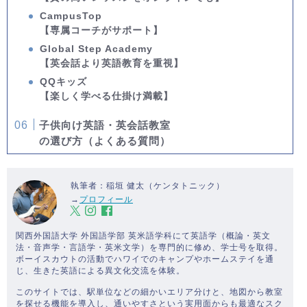
CampusTop
【専属コーチがサポート】
Global Step Academy
【英会話より英語教育を重視】
QQキッズ
【楽しく学べる仕掛け満載】
子供向け英語・英会話教室
の選び方（よくある質問）
執筆者：稲垣 健太（ケンタトニック）
→
プロフィール
関西外国語大学 外国語学部 英米語学科にて英語学（概論・英文
法・音声学・言語学・英米文学）を専門的に修め、学士号を取得。
ボーイスカウトの活動でハワイでのキャンプやホームステイを通
じ、生きた英語による異文化交流を体験。
このサイトでは、駅単位などの細かいエリア分けと、地図から教室
を探せる機能を導入し、通いやすさという実用面からも最適なスク