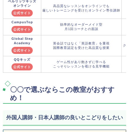
ベルリッツキッズ
オンライン
高品質なレッスンをオンラインでも
厳しいトレーニングを受けたオンライン専任講師
公式サイト
CampusTop
効率的なオーダーメイド型
月1回コーチとの面談
公式サイト
Global Step
Academy
英会話ではなく「英語教育」を重視
クー
国際教育認定を受けた高品質な授業
公式サイト
QQキッズ
ゲーム性があり飽きずに学べる
こっそりレッスンを覗ける見学機能
公式サイト
〇〇で選ぶならこの教室がおすす
め！
外国人講師・日本人講師の良いとこどりをしたい