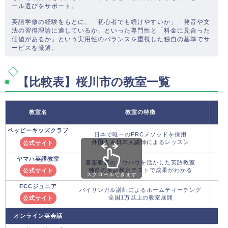
ール選びをサポート。
英語学修の経験をもとに、「初心者でも続けやすいか」「発音や文
法の習得理論に適しているか」といった専門性と「料金に見合った
価値があるか」という実用性のバランスを重視した独自の基準でサ
ービスを厳選。
【比較表】桜川市の教室一覧
教室名
教室の特徴
ペッピーキッズクラブ
日本で唯一のPRCメソッドを採用
外国人＆日本人講師によるレッスン
公式サイト
ヤマハ英語教室
音楽教室のノウハウを活かした英語教室
独自の英語検定テストで成果がわかる
公式サイト
スクロールできます
ECCジュニア
バイリンガル講師によるホームティーチング
全国1万以上の教室展開
公式サイト
オンライン英会話