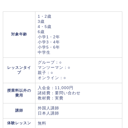
1・2歳
3歳
4・5歳
6歳
対象年齢
小学1・2年
小学3・4年
小学5・6年
中学生
グループ：○
レッスンタイ
マンツーマン：○
プ
親子：○
オンライン：○
入会金：11,000円
授業料以外の
諸経費：要問い合わせ
費用
教材費：実費
外国人講師
講師
日本人講師
体験レッスン
無料