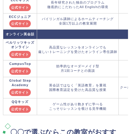
長年研究された独自のプログラム
徹底的にこだわったAll Englishの環境
公式サイト
ECCジュニア
バイリンガル講師によるホームティーチング
全国1万以上の教室展開
公式サイト
オンライン英会話
ベルリッツキッズ
オンライン
高品質なレッスンをオンラインでも
厳しいトレーニングを受けたオンライン専任講師
公式サイト
CampusTop
効率的なオーダーメイド型
月1回コーチとの面談
公式サイト
Global Step
Academy
英会話ではなく「英語教育」を重視
クーポ
国際教育認定を受けた高品質な授業
公式サイト
QQキッズ
ゲーム性があり飽きずに学べる
こっそりレッスンを覗ける見学機能
公式サイト
〇〇で選ぶならこの教室がおすす