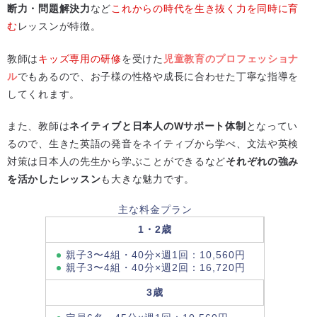
断力・問題解決力
など
これからの時代を生き抜く力を同時に育
む
レッスンが特徴。
教師は
キッズ専用の研修
を受けた
児童教育のプロフェッショナ
ル
でもあるので、お子様の性格や成長に合わせた丁寧な指導を
してくれます。
また、教師は
ネイティブと日本人のWサポート体制
となってい
るので、生きた英語の発音をネイティブから学べ、文法や英検
対策は日本人の先生から学ぶことができるなど
それぞれの強み
を活かしたレッスン
も大きな魅力です。
主な料金プラン
1・2歳
親子3〜4組・40分×週1回：10,560円
親子3〜4組・40分×週2回：16,720円
3歳