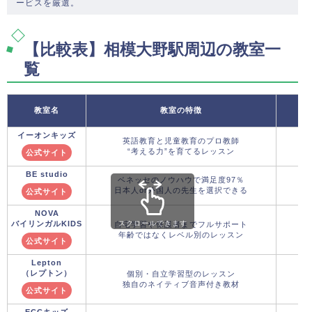
ービスを厳選。
【比較表】相模大野駅周辺の教室一
覧
教室名
教室の特徴
イーオンキッズ
英語教育と児童教育のプロ教師
“考える力”を育てるレッスン
公式サイト
BE studio
ベネッセのノウハウで満足度97％
日本人or外国人の先生を選択できる
公式サイト
NOVA
バイリンガルKIDS
スクロールできます
自宅学習や保護者までフルサポート
年齢ではなくレベル別のレッスン
公式サイト
Lepton
（レプトン）
個別・自立学習型のレッスン
独自のネイティブ音声付き教材
公式サイト
ECCキッズ