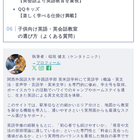
【英会話より英語教育を重視】
QQキッズ
【楽しく学べる仕掛け満載】
子供向け英語・英会話教室
の選び方（よくある質問）
執筆者：稲垣 健太（ケンタトニック）
→
プロフィール
関西外国語大学 外国語学部 英米語学科にて英語学（概論・英文
法・音声学・言語学・英米文学）を専門的に修め、学士号を取得。
ボーイスカウトの活動でハワイでのキャンプやホームステイを通
じ、生きた英語による異文化交流を体験。
このサイトでは、駅単位などの細かいエリア分けと、地図から教室
を探せる機能を導入し、通いやすさという実用面からも最適なスク
ール選びをサポート。
英語学修の経験をもとに、「初心者でも続けやすいか」「発音や文
法の習得理論に適しているか」といった専門性と「料金に見合った
価値があるか」という実用性のバランスを重視した独自の基準でサ