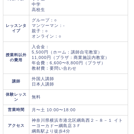
中学
高校生
グループ：○
レッスンタ
マンツーマン：-
イプ
親子：○
オンライン：○
入会金：
5,500円（ホーム：講師自宅教室）
授業料以外
11,000円（プラザ：商業施設内教室）
の費用
年会費：6,600〜8,800円（プラザ）
教材費：要問い合わせ
外国人講師
講師
日本人講師
体験レッス
無料
ン
営業時間
月〜土 10:00〜18:00
神奈川県横浜市港北区綱島西２－８－１ イト
アクセス
ーヨーカドー綱島店３Ｆ
綱島駅より徒歩4分