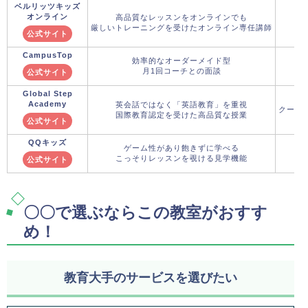
ベルリッツキッズ
オンライン
高品質なレッスンをオンラインでも
厳しいトレーニングを受けたオンライン専任講師
公式サイト
CampusTop
効率的なオーダーメイド型
月1回コーチとの面談
公式サイト
Global Step
Academy
英会話ではなく「英語教育」を重視
クーポ
国際教育認定を受けた高品質な授業
公式サイト
QQキッズ
ゲーム性があり飽きずに学べる
こっそりレッスンを覗ける見学機能
公式サイト
〇〇で選ぶならこの教室がおすす
め！
教育大手のサービスを選びたい