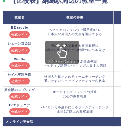
【比較表】綱島駅周辺の教室一覧
教室名
教室の特徴
BE studio
ベネッセのノウハウで満足度97％
日本人or外国人の先生を選択できる
公式サイト
シェーン英会話
英語を英語で教える直接教授法
2歳から中学生まで13段階のレベル分け
公式サイト
WinBe
フォニックスで学ぶ英語教室
スクロールできます
ネイティブ講師×バイリンガル日本人講師
公式サイト
セイハ英語学院
外国人と日本人のティームティーチング
通いやすいショッピングセンター内教室
公式サイト
英会話のスプリング
オールイングリッシュの授業
安心の振替制度
公式サイト
ECCジュニア
バイリンガル講師によるホームティーチング
全国1万以上の教室展開
公式サイト
オンライン英会話