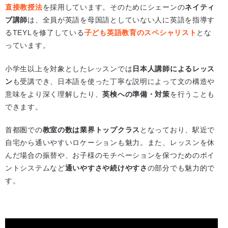
直接教授法
を採用しています。そのためにシェーンの
ネイティ
ブ講師
は、全員が英語を母国語としていない人に英語を指導す
るTEYLを修了している
子ども英語教育のスペシャリスト
とな
っています。
小学生以上を対象としたレッスンでは
日本人講師によるレッス
ン
も受講でき、日本語を使った丁寧な説明によって文の構造や
意味をより深く理解したり、
英検への準備・対策
を行うことも
できます。
首都圏での
教室の数は業界トップクラス
となっており、駅近で
自宅から通いやすいロケーションも魅力。また、レッスンを休
んだ場合の振替や、お子様のモチベーションを保つためのポイ
ントシステムなど
通いやすさや続けやすさ
の部分でも魅力的で
す。