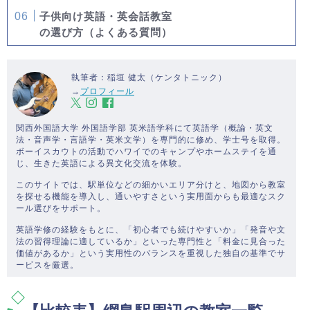
子供向け英語・英会話教室
の選び方（よくある質問）
執筆者：稲垣 健太（ケンタトニック）
→
プロフィール
関西外国語大学 外国語学部 英米語学科にて英語学（概論・英文
法・音声学・言語学・英米文学）を専門的に修め、学士号を取得。
ボーイスカウトの活動でハワイでのキャンプやホームステイを通
じ、生きた英語による異文化交流を体験。
このサイトでは、駅単位などの細かいエリア分けと、地図から教室
を探せる機能を導入し、通いやすさという実用面からも最適なスク
ール選びをサポート。
英語学修の経験をもとに、「初心者でも続けやすいか」「発音や文
法の習得理論に適しているか」といった専門性と「料金に見合った
価値があるか」という実用性のバランスを重視した独自の基準でサ
ービスを厳選。