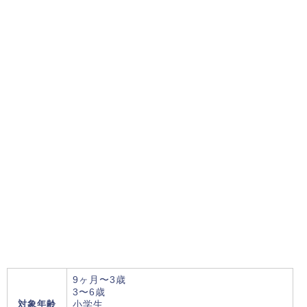
9ヶ月〜3歳
3〜6歳
対象年齢
小学生