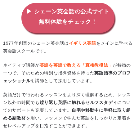
▶ シェーン英会話の公式サイト
無料体験をチェック！
1977年創業のシェーン英会話は
イギリス英語
をメインに学べる
英会話スクールです。
ネイティブ講師が
英語を英語で教える「直接教授法」
が特徴の
一つで、そのための特別な指導資格を持った
英語指導のプロフ
ェッショナル
を講師として採用しています。
英語だけで行われるレッスンをより深く理解するため、レッス
ン以外の時間でも
繰り返し英語に触れるセルフスタディ
につい
てのサポートも充実しています。
自宅や移動中に手軽に取り組
める副教材
を用い、レッスンで学んだ英語をしっかりと定着さ
せレベルアップを目指すことができます。