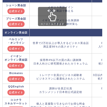
シェーン英会話
イギリス英語メイン
英語を英語で教える
公式サイト
ブリーズ英会話
イギリス・アメリカ出身講師
ビジネス英語や試験対策も
公式サイト
スクロールできます
オンライン英会話
ベルリッツ
・オンライン
世界で2万社以上が導入するビジネス英会話
8月
満足度98％の高クオリティ
入学金
公式サイト
イーオン
オンライン英会話
採用率4%以下の質の高い講師陣
8月
日本人向けに研究開発されたカリキュラム
初月5,
公式サイト
Bizmates
トレーナー全員がビジネス経験者
3日以内の
ビジネスマンに最適化されたシステム
初月料
公式サイト
QQEnglish
講師が全員正社員
8月
カランメソッド日本初公式認定校
初
公式サイト
ココナラ
スキルマーケット
個人と直接取り引きなのでお得な料金