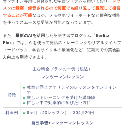
オンライン専用に開発された学習システムを用いており、
レッ
スンは録画・録音されるので何度でも繰り返して視聴して復習
することが可能
なほか、メモやホワイトボードなど便利な機能
を使ってスムーズな受講が可能となっています。
また、
最新のAIを活用
した英語学習プログラム『
Berlitz
Flex
』では、AIを使って発話のトレーニングやリアルタイムフ
ィードバック、学習サイクルの最適化など、短期間での英会話
力向上も期待できます。
主な料金プランの一例（税込）
マンツーマンレッスン
教室と同じクオリティのレッスンをオンライン
で
特徴
厳しいトレーニングを受けた講師陣
忙しい中で効率的に学びたい方に
料金例
6ヶ月（40レッスン）：304,920円
自己学習+マンツーマンレッスン