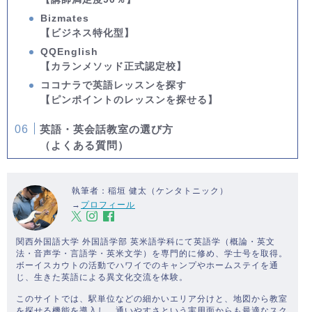
Bizmates
【ビジネス特化型】
QQEnglish
【カランメソッド正式認定校】
ココナラで英語レッスンを探す
【ピンポイントのレッスンを探せる】
英語・英会話教室の選び方
（よくある質問）
執筆者：稲垣 健太（ケンタトニック）
→
プロフィール
関西外国語大学 外国語学部 英米語学科にて英語学（概論・英文
法・音声学・言語学・英米文学）を専門的に修め、学士号を取得。
ボーイスカウトの活動でハワイでのキャンプやホームステイを通
じ、生きた英語による異文化交流を体験。
このサイトでは、駅単位などの細かいエリア分けと、地図から教室
を探せる機能を導入し、通いやすさという実用面からも最適なスク