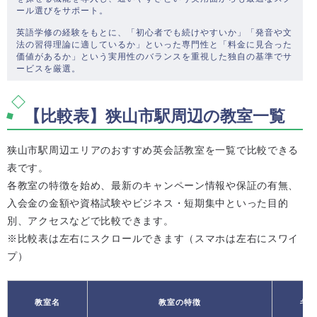
ール選びをサポート。
英語学修の経験をもとに、「初心者でも続けやすいか」「発音や文
法の習得理論に適しているか」といった専門性と「料金に見合った
価値があるか」という実用性のバランスを重視した独自の基準でサ
ービスを厳選。
【比較表】狭山市駅周辺の教室一覧
狭山市駅周辺エリアのおすすめ英会話教室を一覧で比較できる
表です。
各教室の特徴を始め、最新のキャンペーン情報や保証の有無、
入会金の金額や資格試験やビジネス・短期集中といった目的
別、アクセスなどで比較できます。
※比較表は左右にスクロールできます（スマホは左右にスワイ
プ）
教室名
教室の特徴
キャ