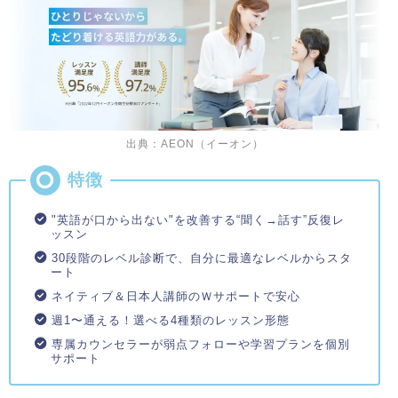
出典：AEON（イーオン）
"英語が口から出ない"を改善する“聞く→話す”反復レ
ッスン
30段階のレベル診断で、自分に最適なレベルからスタ
ート
ネイティブ＆日本人講師のＷサポートで安心
週1〜通える！選べる4種類のレッスン形態
専属カウンセラーが弱点フォローや学習プランを個別
サポート