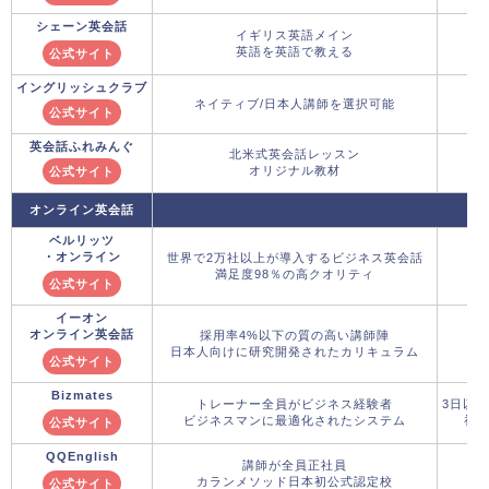
シェーン英会話
イギリス英語メイン
英語を英語で教える
公式サイト
イングリッシュクラブ
ネイティブ/日本人講師を選択可能
公式サイト
英会話ふれみんぐ
北米式英会話レッスン
オリジナル教材
公式サイト
オンライン英会話
ベルリッツ
・オンライン
世界で2万社以上が導入するビジネス英会話
満足度98％の高クオリティ
入
公式サイト
イーオン
オンライン英会話
採用率4%以下の質の高い講師陣
日本人向けに研究開発されたカリキュラム
初月
公式サイト
Bizmates
トレーナー全員がビジネス経験者
3日以
ビジネスマンに最適化されたシステム
初月
公式サイト
QQEnglish
講師が全員正社員
カランメソッド日本初公式認定校
公式サイト