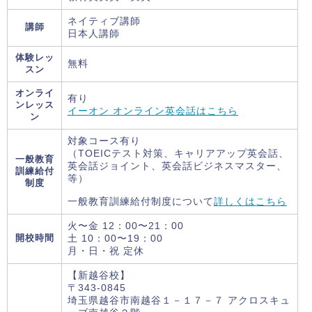
ネイティブ講師
講師
日本人講師
体験レッ
無料
スン
オンライ
有り
ンレッス
イーオン オンライン英会話はこちら
ン
対象コース有り
（TOEICテスト対策、キャリアアップ英会話、
一般教育
英会話ジョイント、英会話ビジネスマスター、
訓練給付
等）
制度
一般教育訓練給付制度について
詳しくはこちら
火〜金 12：00〜21：00
開校時間
土 10：00〜19：00
月・日・祝 定休
【新越谷校】
〒343-0845
埼玉県越谷市南越谷１－１７－７ アクロスキュ