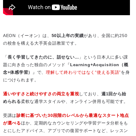
AEON（イーオン）は、
50以上年の実績
があり、全国に約250
の校舎を構える大手英会話教室です。
「
長く学習してきたのに、話せない…
」という日本人に多い課
題に向き合った独自のメソッド『
Learning+Acquisition（概
念+体感学習）
』で、
理解して終わりではなく“使える英語”
を身
につけられます。
通いやすさと続けやすさの両立を重視
しており、
週1回から始
められる
柔軟な通学スタイルや、オンライン併用も可能です。
受講は
診断に基づいた30段階のレベルから最適なスタート地点
が選べる
ほか、定期的なカウンセリングや学習データ分析をも
とにしたアドバイス、アプリでの復習サポートなど、レッスン