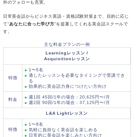
外のフォローも充実。
日常英会話からビジネス英語・資格試験対策まで、目的に応じ
て“
あなたに合った学び方
”を提案してくれる英会話スクールで
す。
主な料金プランの一例
Learningレッスン /
Acquisitionレッスン
1〜5名
適したレッスンを必要なタイミングで受講でき
特徴
る
効果的に英会話力身につけたい方向け
週1回 45回/1年の場合：20,625円〜/月
料金
週2回 90回/1年の場合：37,125円〜/月
L&A Lightレッスン
1〜8名
特徴
気軽に負担なく英会話を楽しめる
日常的に英会話を楽しみたい方向け