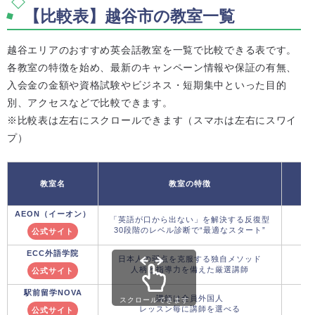
【比較表】越谷市の教室一覧
越谷エリアのおすすめ英会話教室を一覧で比較できる表です。
各教室の特徴を始め、最新のキャンペーン情報や保証の有無、
入会金の金額や資格試験やビジネス・短期集中といった目的
別、アクセスなどで比較できます。
※比較表は左右にスクロールできます（スマホは左右にスワイ
プ）
教室名
教室の特徴
AEON（イーオン）
「英語が口から出ない」を解決する反復型
30段階のレベル診断で“最適なスタート”
公式サイト
ECC外語学院
日本人の弱点を克服する独自メソッド
お
人柄と指導力を備えた厳選講師
公式サイト
2
駅前留学NOVA
講師は全員外国人
スクロールできます
レッスン毎に講師を選べる
公式サイト