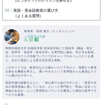
【ピンポイントのレッスンを探せる】
英語・英会話教室の選び方
（よくある質問）
執筆者：稲垣 健太（ケンタトニック）
→
プロフィール
関西外国語大学 外国語学部 英米語学科にて英語学（概論・英文
法・音声学・言語学・英米文学）を専門的に修め、学士号を取得。
ボーイスカウトの活動でハワイでのキャンプやホームステイを通
じ、生きた英語による異文化交流を体験。
このサイトでは、駅単位などの細かいエリア分けと、地図から教室
を探せる機能を導入し、通いやすさという実用面からも最適なスク
ール選びをサポート。
英語学修の経験をもとに、「初心者でも続けやすいか」「発音や文
法の習得理論に適しているか」といった専門性と「料金に見合った
価値があるか」という実用性のバランスを重視した独自の基準でサ
ービスを厳選。