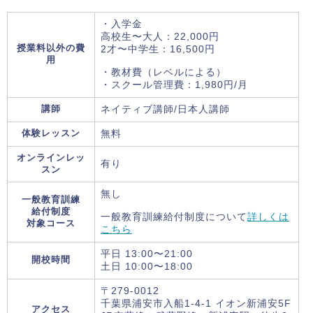
・入学金
高校生〜大人：22,000円
授業料以外の費
2才〜中学生：16,500円
用
・教材費（レベルによる）
・スクール管理費：1,980円/月
講師
ネイティブ講師/日本人講師
体験レッスン
無料
オンラインレッ
有り
スン
無し
一般教育訓練
給付制度
一般教育訓練給付制度について
詳しくは
対象コース
こちら
平日 13:00〜21:00
開校時間
土日 10:00〜18:00
〒279-0012
千葉県浦安市入船1-4-1 イオン新浦安5F
アクセス