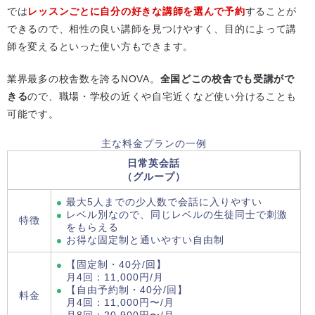
では
レッスンごとに自分の好きな講師を選んで予約
することが
できるので、相性の良い講師を見つけやすく、目的によって講
師を変えるといった使い方もできます。
業界最多の校舎数を誇るNOVA。
全国どこの校舎でも受講がで
きる
ので、職場・学校の近くや自宅近くなど使い分けることも
可能です。
主な料金プランの一例
日常英会話
（グループ）
最大5人までの少人数で会話に入りやすい
レベル別なので、同じレベルの生徒同士で刺激
特徴
をもらえる
お得な固定制と通いやすい自由制
【固定制・40分/回】
月4回：11,000円/月
【自由予約制・40分/回】
料金
月4回：11,000円〜/月