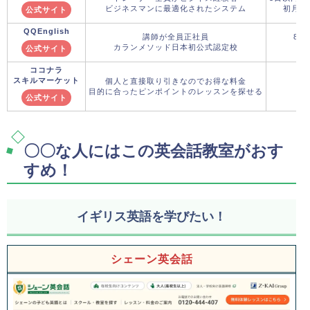
ビジネスマンに最適化されたシステム
初月料
公式サイト
QQEnglish
講師が全員正社員
8月
カランメソッド日本初公式認定校
初
公式サイト
ココナラ
スキルマーケット
個人と直接取り引きなのでお得な料金
目的に合ったピンポイントのレッスンを探せる
公式サイト
〇〇な人にはこの英会話教室がおす
すめ！
イギリス英語を学びたい！
シェーン英会話