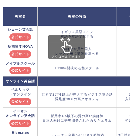
教室名
教室の特徴
キャ
シェーン英会話
イギリス英語メイン
英語を英語で教える
公式サイト
駅前留学NOVA
講師は全員外国人
レッスン毎に講師を選べる
公式サイト
スクロールできます
メイプルスクール
1990年開校の老舗スクール
公式サイト
オンライン英会話
ベルリッツ
・オンライン
世界で2万社以上が導入するビジネス英会話
8月
満足度98％の高クオリティ
入学金
公式サイト
イーオン
オンライン英会話
採用率4%以下の質の高い講師陣
8月
日本人向けに研究開発されたカリキュラム
初月5,
公式サイト
Bizmates
トレーナー全員がビジネス経験者
3日以内の