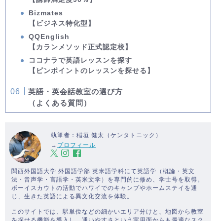
Bizmates
【ビジネス特化型】
QQEnglish
【カランメソッド正式認定校】
ココナラで英語レッスンを探す
【ピンポイントのレッスンを探せる】
英語・英会話教室の選び方
（よくある質問）
執筆者：稲垣 健太（ケンタトニック）
→
プロフィール
関西外国語大学 外国語学部 英米語学科にて英語学（概論・英文
法・音声学・言語学・英米文学）を専門的に修め、学士号を取得。
ボーイスカウトの活動でハワイでのキャンプやホームステイを通
じ、生きた英語による異文化交流を体験。
このサイトでは、駅単位などの細かいエリア分けと、地図から教室
を探せる機能を導入し、通いやすさという実用面からも最適なスク