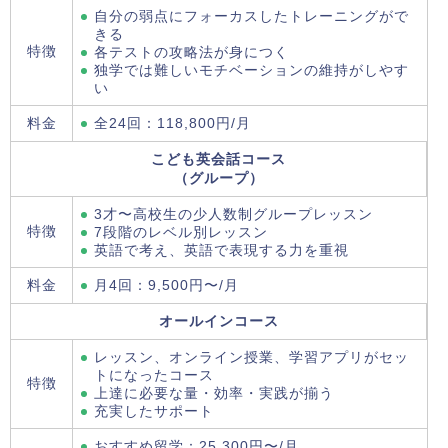
自分の弱点にフォーカスしたトレーニングがで
きる
特徴
各テストの攻略法が身につく
独学では難しいモチベーションの維持がしやす
い
料金
全24回：118,800円/月
こども英会話コース
（グループ）
3才〜高校生の少人数制グループレッスン
特徴
7段階のレベル別レッスン
英語で考え、英語で表現する力を重視
料金
月4回：9,500円〜/月
オールインコース
レッスン、オンライン授業、学習アプリがセッ
トになったコース
特徴
上達に必要な量・効率・実践が揃う
充実したサポート
おすすめ留学：25,300円〜/月