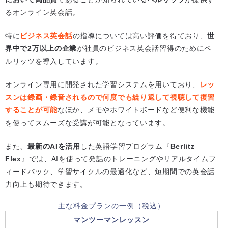
るオンライン英会話。
特に
ビジネス英会話
の指導については高い評価を得ており、
世
界中で2万以上の企業
が社員のビジネス英会話習得のためにベ
ルリッツを導入しています。
オンライン専用に開発された学習システムを用いており、
レッ
スンは録画・録音されるので何度でも繰り返して視聴して復習
することが可能
なほか、メモやホワイトボードなど便利な機能
を使ってスムーズな受講が可能となっています。
また、
最新のAIを活用
した英語学習プログラム『
Berlitz
Flex
』では、AIを使って発話のトレーニングやリアルタイムフ
ィードバック、学習サイクルの最適化など、短期間での英会話
力向上も期待できます。
主な料金プランの一例（税込）
マンツーマンレッスン