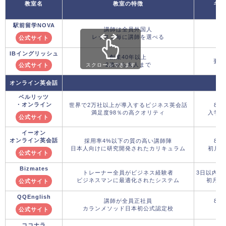
教室名
教室の特徴
キャ
駅前留学NOVA
講師は全員外国人
レッスン毎に講師を選べる
公式サイト
IBイングリッシュ
創業40年以上
要問
2歳から大人まで
公式サイト
スクロールできます
オンライン英会話
ベルリッツ
・オンライン
世界で2万社以上が導入するビジネス英会話
8月
満足度98％の高クオリティ
入学金
公式サイト
イーオン
オンライン英会話
採用率4%以下の質の高い講師陣
8月
日本人向けに研究開発されたカリキュラム
初月5,
公式サイト
Bizmates
トレーナー全員がビジネス経験者
3日以内の
ビジネスマンに最適化されたシステム
初月料
公式サイト
QQEnglish
講師が全員正社員
8月
カランメソッド日本初公式認定校
初
公式サイト
ココナラ