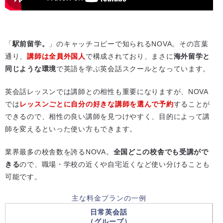
「
駅前留学。
」のキャッチコピーで知られるNOVA。その言葉
通り、
講師は全員外国人
で構成されており、まさに
海外留学と
同じような環境
で英語を学ぶ英会話スクールとなっています。
英会話レッスンでは講師との相性も重要になりますが、NOVA
では
レッスンごとに自分の好きな講師を選んで予約
することが
できるので、相性の良い講師を見つけやすく、目的によって講
師を変えるといった使い方もできます。
業界最多の校舎数を誇るNOVA。
全国どこの校舎でも受講がで
きる
ので、職場・学校の近くや自宅近くなど使い分けることも
可能です。
主な料金プランの一例
日常英会話
（グループ）