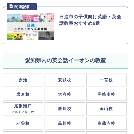
日進市の子供向け英語・英会
話教室おすすめ6選
愛知県内の英会話イーオンの教室
赤池
安城校
一宮校
岩倉校
大府校
岡崎南校
尾張瀬戸
勝川校
金山校
パルティせと校
刈谷校
黒川校
高蔵寺校