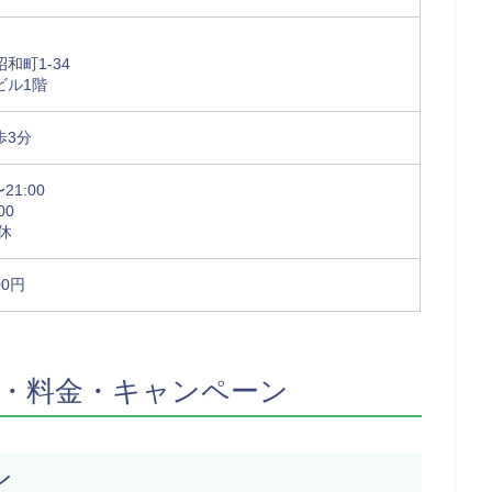
和町1-34
ビル1階
歩3分
21:00
00
休
00円
・料金・キャンペーン
ン