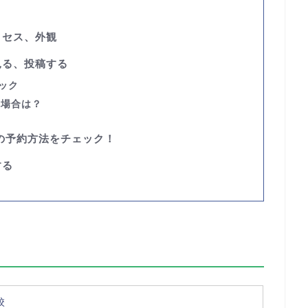
クセス、外観
見る、投稿する
ェック
い場合は？
の予約方法をチェック！
する
校