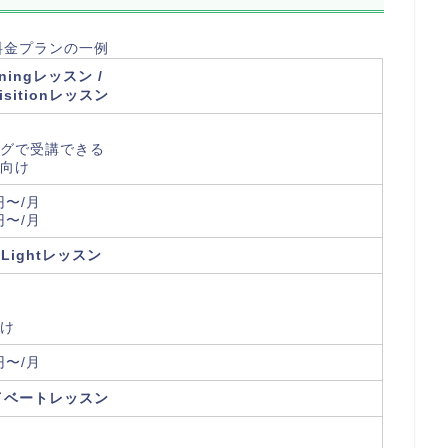
料金プランの一例
rningレッスン /
isitionレッスン
ングで受講できる
向け
円〜/月
円〜/月
 Lightレッスン
け
円〜/月
イベートレッスン