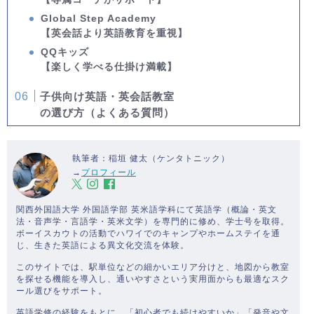
Global Step Academy
【英会話より英語教育を重視】
QQキッズ
【楽しく学べる仕掛け満載】
子供向け英語・英会話教室
の選び方（よくある質問）
執筆者：稲垣 健太（ケンタトニック）
→
プロフィール
関西外国語大学 外国語学部 英米語学科にて英語学（概論・英文
法・音声学・言語学・英米文学）を専門的に修め、学士号を取得。
ボーイスカウトの活動でハワイでのキャンプやホームステイを通
じ、生きた英語による異文化交流を体験。
このサイトでは、駅単位などの細かいエリア分けと、地図から教室
を探せる機能を導入し、通いやすさという実用面からも最適なスク
ール選びをサポート。
英語学修の経験をもとに、「初心者でも続けやすいか」「発音や文