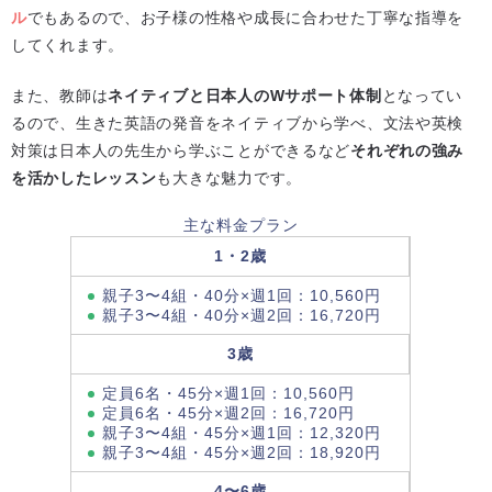
ル
でもあるので、お子様の性格や成長に合わせた丁寧な指導を
してくれます。
また、教師は
ネイティブと日本人のWサポート体制
となってい
るので、生きた英語の発音をネイティブから学べ、文法や英検
対策は日本人の先生から学ぶことができるなど
それぞれの強み
を活かしたレッスン
も大きな魅力です。
主な料金プラン
1・2歳
親子3〜4組・40分×週1回：10,560円
親子3〜4組・40分×週2回：16,720円
3歳
定員6名・45分×週1回：10,560円
定員6名・45分×週2回：16,720円
親子3〜4組・45分×週1回：12,320円
親子3〜4組・45分×週2回：18,920円
4〜6歳