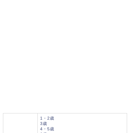
1・2歳
3歳
4・5歳