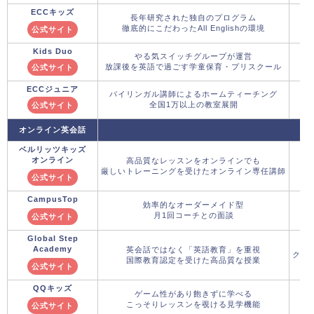
ECCキッズ
長年研究された独自のプログラム
徹底的にこだわったAll Englishの環境
公式サイト
Kids Duo
やる気スイッチグループが運営
放課後を英語で過ごす学童保育・プリスクール
公式サイト
ECCジュニア
バイリンガル講師によるホームティーチング
全国1万以上の教室展開
公式サイト
オンライン英会話
ベルリッツキッズ
オンライン
高品質なレッスンをオンラインでも
厳しいトレーニングを受けたオンライン専任講師
公式サイト
CampusTop
効率的なオーダーメイド型
月1回コーチとの面談
公式サイト
Global Step
Academy
英会話ではなく「英語教育」を重視
クー
国際教育認定を受けた高品質な授業
公式サイト
QQキッズ
ゲーム性があり飽きずに学べる
こっそりレッスンを覗ける見学機能
公式サイト