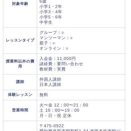
6歳
対象年齢
小学1・2年
小学3・4年
小学5・6年
中学生
グループ：○
マンツーマン：○
レッスンタイプ
親子：○
オンライン：○
入会金：11,000円
授業料以外の費
諸経費：要問い合わせ
用
教材費：実費
外国人講師
講師
日本人講師
体験レッスン
無料
火〜金 12：00〜21：00
営業時間
土 10：00〜19：00
月・日・祝 定休
〒475-0922