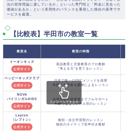
法の習得理論に適しているか」といった専門性と「料金に見合った
価値があるか」という実用性のバランスを重視した独自の基準でサ
ービスを厳選。
【比較表】半田市の教室一覧
教室名
教室の特徴
イーオンキッズ
英語教育と児童教育のプロ教師
“考える力”を育てるレッスン
公式サイト
ペッピーキッズクラブ
日本で唯一のPRCメソッドを採用
外国人＆日本人講師によるレッスン
公式サイト
NOVA
バイリンガルKIDS
自宅学習や保護者までフルサポート
スクロールできます
年齢ではなくレベル別のレッスン
公式サイト
Lepton
（レプトン）
個別・自立学習型のレッスン
独自のネイティブ音声付き教材
公式サイト