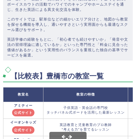
ボーイスカウトの活動でハワイでのキャンプやホームステイを通
じ、生きた英語による異文化交流を体験。
このサイトでは、駅単位などの細かいエリア分けと、地図から教室
を探せる機能を導入し、通いやすさという実用面からも最適なスク
ール選びをサポート。
英語学修の経験をもとに、「初心者でも続けやすいか」「発音や文
法の習得理論に適しているか」といった専門性と「料金に見合った
価値があるか」という実用性のバランスを重視した独自の基準でサ
ービスを厳選。
【比較表】豊橋市の教室一覧
教室名
教室の特徴
アミティー
子供英語・英会話の専門校
タッチパネル式ボードを活用した最新レッスン
公式サイト
イーオンキッズ
英語教育と児童教育のプロ教師
“考える力”を育てるレッスン
公式サイト