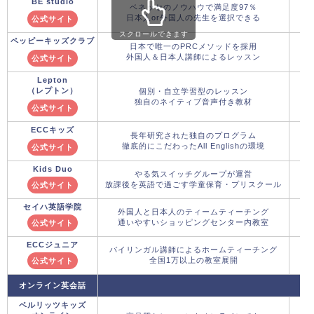
BE studio
ベネッセのノウハウで満足度97％
日本人or外国人の先生を選択できる
公式サイト
スクロールできます
ペッピーキッズクラブ
日本で唯一のPRCメソッドを採用
外国人＆日本人講師によるレッスン
公式サイト
Lepton
（レプトン）
個別・自立学習型のレッスン
独自のネイティブ音声付き教材
公式サイト
ECCキッズ
長年研究された独自のプログラム
徹底的にこだわったAll Englishの環境
公式サイト
Kids Duo
やる気スイッチグループが運営
放課後を英語で過ごす学童保育・プリスクール
公式サイト
セイハ英語学院
外国人と日本人のティームティーチング
通いやすいショッピングセンター内教室
公式サイト
ECCジュニア
バイリンガル講師によるホームティーチング
全国1万以上の教室展開
公式サイト
オンライン英会話
ベルリッツキッズ