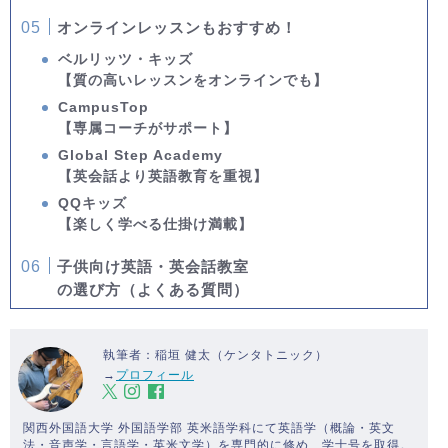
オンラインレッスンもおすすめ！
ベルリッツ・キッズ
【質の高いレッスンをオンラインでも】
CampusTop
【専属コーチがサポート】
Global Step Academy
【英会話より英語教育を重視】
QQキッズ
【楽しく学べる仕掛け満載】
子供向け英語・英会話教室
の選び方（よくある質問）
執筆者：稲垣 健太（ケンタトニック）
→
プロフィール
関西外国語大学 外国語学部 英米語学科にて英語学（概論・英文
法・音声学・言語学・英米文学）を専門的に修め、学士号を取得。