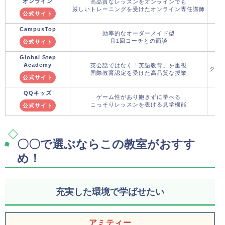
オンライン
高品質なレッスンをオンラインでも
厳しいトレーニングを受けたオンライン専任講師
公式サイト
CampusTop
効率的なオーダーメイド型
月1回コーチとの面談
公式サイト
Global Step
Academy
英会話ではなく「英語教育」を重視
クー
国際教育認定を受けた高品質な授業
公式サイト
QQキッズ
ゲーム性があり飽きずに学べる
こっそりレッスンを覗ける見学機能
公式サイト
〇〇で選ぶならこの教室がおすす
め！
充実した環境で学ばせたい
アミティー