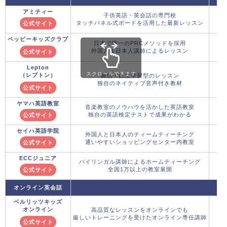
アミティー
子供英語・英会話の専門校
タッチパネル式ボードを活用した最新レッスン
公式サイト
ペッピーキッズクラブ
日本で唯一のPRCメソッドを採用
外国人＆日本人講師によるレッスン
公式サイト
Lepton
スクロールできます
（レプトン）
個別・自立学習型のレッスン
独自のネイティブ音声付き教材
公式サイト
ヤマハ英語教室
音楽教室のノウハウを活かした英語教室
独自の英語検定テストで成果がわかる
公式サイト
セイハ英語学院
外国人と日本人のティームティーチング
通いやすいショッピングセンター内教室
公式サイト
ECCジュニア
バイリンガル講師によるホームティーチング
全国1万以上の教室展開
公式サイト
オンライン英会話
ベルリッツキッズ
オンライン
高品質なレッスンをオンラインでも
厳しいトレーニングを受けたオンライン専任講師
公式サイト