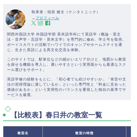
執筆者：稲垣 健太（ケンタトニック）
→
プロフィール
関西外国語大学 外国語学部 英米語学科にて英語学（概論・英文
法・音声学・言語学・英米文学）を専門的に修め、学士号を取得。
ボーイスカウトの活動でハワイでのキャンプやホームステイを通
じ、生きた英語による異文化交流を体験。
このサイトでは、駅単位などの細かいエリア分けと、地図から教室
を探せる機能を導入し、通いやすさという実用面からも最適なスク
ール選びをサポート。
英語学修の経験をもとに、「初心者でも続けやすいか」「発音や文
法の習得理論に適しているか」といった専門性と「料金に見合った
価値があるか」という実用性のバランスを重視した独自の基準でサ
ービスを厳選。
【比較表】春日井の教室一覧
教室名
教室の特徴