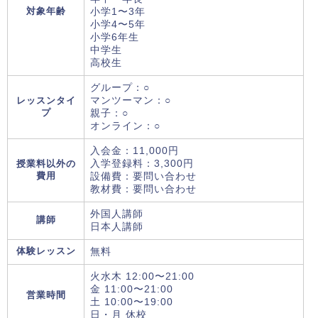
対象年齢
小学1〜3年
小学4〜5年
小学6年生
中学生
高校生
グループ：○
レッスンタイ
マンツーマン：○
プ
親子：○
オンライン：○
入会金：11,000円
授業料以外の
入学登録料：3,300円
費用
設備費：要問い合わせ
教材費：要問い合わせ
外国人講師
講師
日本人講師
体験レッスン
無料
火水木 12:00〜21:00
金 11:00〜21:00
営業時間
土 10:00〜19:00
日・月 休校