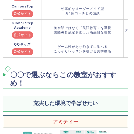
CampusTop
効率的なオーダーメイド型
月1回コーチとの面談
公式サイト
Global Step
Academy
英会話ではなく「英語教育」を重視
クー
国際教育認定を受けた高品質な授業
公式サイト
QQキッズ
ゲーム性があり飽きずに学べる
こっそりレッスンを覗ける見学機能
公式サイト
〇〇で選ぶならこの教室がおすす
め！
充実した環境で学ばせたい
アミティー