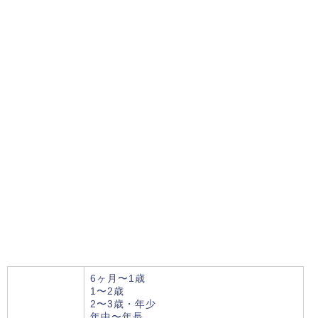
6ヶ月〜1歳
1〜2歳
2〜3歳・年少
年中〜年長