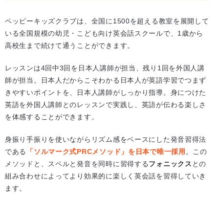
ペッピーキッズクラブは、全国に1500を超える教室を展開して
いる全国規模の幼児・こども向け英会話スクールで、1歳から
高校生まで続けて通うことができます。
レッスンは4回中3回を日本人講師が担当、残り1回を外国人講
師が担当。日本人だからこそわかる日本人が英語学習でつまず
きやすいポイントを、日本人講師がしっかり指導。身につけた
英語を外国人講師とのレッスンで実践し、英語が伝わる楽しさ
を体感することができます。
身振り手振りを使いながらリズム感をベースにした発音習得法
である
「ソルマーク式PRCメソッド」を日本で唯一採用
。この
メソッドと、スペルと発音を同時に習得する
フォニックス
との
組み合わせによってより効果的に楽しく英会話を習得していき
ます。