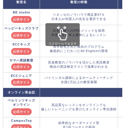
教室名
教室の特徴
BE studio
ベネッセのノウハウで満足度97％
日本人or外国人の先生を選択できる
公式サイト
ペッピーキッズクラブ
日本で唯一のPRCメソッドを採用
外国人＆日本人講師によるレッスン
公式サイト
スクロールできます
ECCキッズ
長年研究された独自のプログラム
徹底的にこだわったAll Englishの環境
公式サイト
ヤマハ英語教室
音楽教室のノウハウを活かした英語教室
独自の英語検定テストで成果がわかる
公式サイト
ECCジュニア
バイリンガル講師によるホームティーチング
全国1万以上の教室展開
公式サイト
オンライン英会話
ベルリッツキッズ
オンライン
高品質なレッスンをオンラインでも
厳しいトレーニングを受けたオンライン専任講師
公式サイト
CampusTop
効率的なオーダーメイド型
月1回コーチとの面談
公式サイト