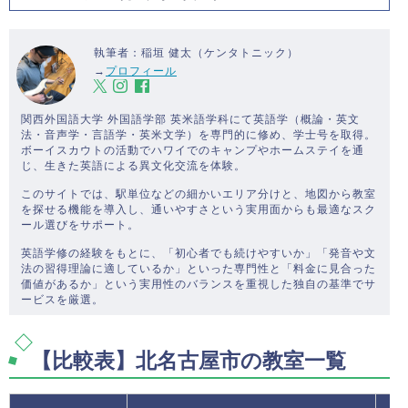
執筆者：稲垣 健太（ケンタトニック）
→
プロフィール
関西外国語大学 外国語学部 英米語学科にて英語学（概論・英文
法・音声学・言語学・英米文学）を専門的に修め、学士号を取得。
ボーイスカウトの活動でハワイでのキャンプやホームステイを通
じ、生きた英語による異文化交流を体験。
このサイトでは、駅単位などの細かいエリア分けと、地図から教室
を探せる機能を導入し、通いやすさという実用面からも最適なスク
ール選びをサポート。
英語学修の経験をもとに、「初心者でも続けやすいか」「発音や文
法の習得理論に適しているか」といった専門性と「料金に見合った
価値があるか」という実用性のバランスを重視した独自の基準でサ
ービスを厳選。
【比較表】北名古屋市の教室一覧