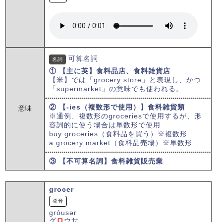
可算名詞
名詞
① 【主に英】食料品店、食料雑貨店
【米】では「grocery store」と表現し、かつ
「supermarket」の意味でも使われる。
② 【-ies（複数形で使用）】食料雑貨類
意味
※通例、複数形のgroceriesで使用するが、形
容詞的に使う場合は単数形で使用
buy groceries（食料品を買う）※複数形
a grocery market（食料品売場）※単数形
③ 【不可算名詞】食料雑貨販売業
grocer
発音
ɡróusər
グ
ロ
ウサ