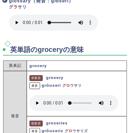
glossary（発音：ɡlɑ́səri）
グ
ラ
サリ
英単語のgroceryの意味
英表記
grocery
grocery
単数形
ɡróusəri
グ
ロ
ウサリ
発音
発音
groceries
複数形
ɡróusəriz
グ
ロ
ウサリズ
発音