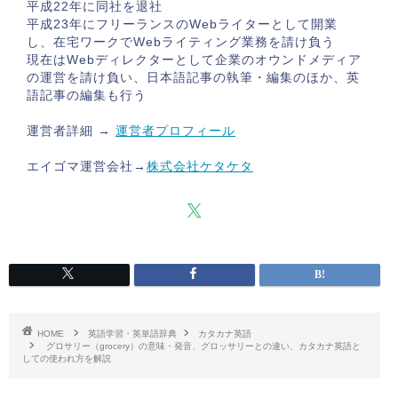
平成22年に同社を退社
平成23年にフリーランスのWebライターとして開業
し、在宅ワークでWebライティング業務を請け負う
現在はWebディレクターとして企業のオウンドメディア
の運営を請け負い、日本語記事の執筆・編集のほか、英
語記事の編集も行う
運営者詳細 →
運営者プロフィール
エイゴマ運営会社→
株式会社ケタケタ
HOME
英語学習・英単語辞典
カタカナ英語
グロサリー（grocery）の意味・発音、グロッサリーとの違い、カタカナ英語と
しての使われ方を解説