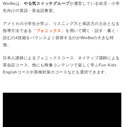
WinBeは、
やる気スイッチグループ
が運営している幼児・小学
生向けの英語・英会話教室。
アメリカの小学生が学ぶ、リスニング力と単語力の土台となる
指導方法である「
フォニックス
」を用いて聞く・話す・書く・
読むの4技能をバランスよく習得するのがWinBeの大きな特
徴。
日本人講師によるフォニックスコース、ネイティブ講師による
英会話コース、他にも映像コンテンツで楽しく学ぶFun Kids
Englishコースや英検対策のコースなども選択できます。