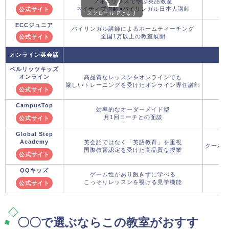
フォニックスで学ぶ英語教室
ネイティブ講師×バイリンガル日本人講師
公式サイト
スクロールできます
ECCジュニア
バイリンガル講師によるホームティーチング
全国1万以上の教室展開
公式サイト
オンライン英会話
ベルリッツキッズ
オンライン
高品質なレッスンをオンラインでも
厳しいトレーニングを受けたオンライン専任講師
公式サイト
CampusTop
効率的なオーダーメイド型
月1回コーチとの面談
公式サイト
Global Step
Academy
英会話ではなく「英語教育」を重視
クーポ
国際教育認定を受けた高品質な授業
公式サイト
QQキッズ
ゲーム性があり飽きずに学べる
こっそりレッスンを覗ける見学機能
公式サイト
〇〇で選ぶならこの教室がおすす