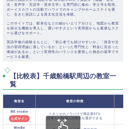
法・音声学・言語学・英米文学）を専門的に修め、学士号を取得。
ボーイスカウトの活動でハワイでのキャンプやホームステイを通
じ、生きた英語による異文化交流を体験。
このサイトでは、駅単位などの細かいエリア分けと、地図から教室
を探せる機能を導入し、通いやすさという実用面からも最適なスク
ール選びをサポート。
英語学修の経験をもとに、「初心者でも続けやすいか」「発音や文
法の習得理論に適しているか」といった専門性と「料金に見合った
価値があるか」という実用性のバランスを重視した独自の基準でサ
ービスを厳選。
【比較表】千歳船橋駅周辺の教室一
覧
教室名
教室の特徴
BE studio
ベネッセのノウハウで満足度97％
日本人or外国人の先生を選択できる
公式サイト
WinBe