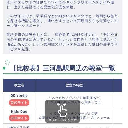
ボーイスカウトの活動でハワイでのキャンプやホームステイを通
じ、生きた英語による異文化交流を体験。
このサイトでは、駅単位などの細かいエリア分けと、地図から教室
を探せる機能を導入し、通いやすさという実用面からも最適なスク
ール選びをサポート。
英語学修の経験をもとに、「初心者でも続けやすいか」「発音や文
法の習得理論に適しているか」といった専門性と「料金に見合った
価値があるか」という実用性のバランスを重視した独自の基準でサ
ービスを厳選。
【比較表】三河島駅周辺の教室一覧
教室名
教室の特徴
BE studio
ベネッセのノウハウで満足度97％
日本人or外国人の先生を選択できる
公式サイト
Kids Duo
やる気スイッチグループが運営
放課後を英語で過ごす学童保育・プリスクール
公式サイト
スクロールできます
ECCジュニア