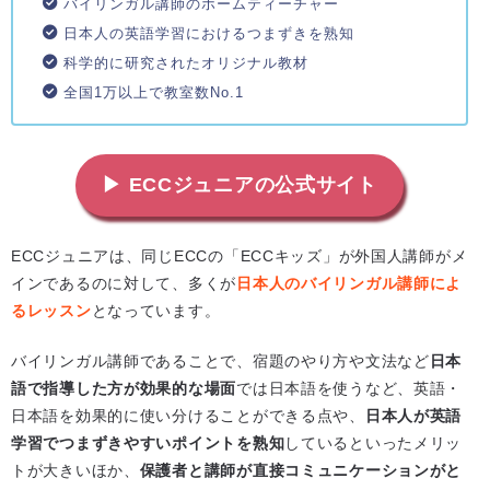
バイリンガル講師のホームティーチャー
日本人の英語学習におけるつまずきを熟知
科学的に研究されたオリジナル教材
全国1万以上で教室数No.1
▶ ECCジュニアの公式サイト
ECCジュニアは、同じECCの「ECCキッズ」が外国人講師がメ
インであるのに対して、多くが
日本人のバイリンガル講師によ
るレッスン
となっています。
バイリンガル講師であることで、宿題のやり方や文法など
日本
語で指導した方が効果的な場面
では日本語を使うなど、英語・
日本語を効果的に使い分けることができる点や、
日本人が英語
学習でつまずきやすいポイントを熟知
しているといったメリッ
トが大きいほか、
保護者と講師が直接コミュニケーションがと