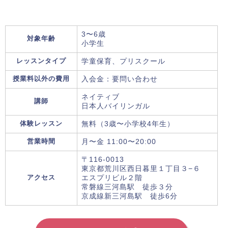
3〜6歳
対象年齢
小学生
レッスンタイプ
学童保育、プリスクール
授業料以外の費用
入会金：要問い合わせ
ネイティブ
講師
日本人バイリンガル
体験レッスン
無料（3歳〜小学校4年生）
営業時間
月〜金 11:00〜20:00
〒116-0013
東京都荒川区西日暮里１丁目３−６
アクセス
エスプリビル２階
常磐線三河島駅 徒歩３分
京成線新三河島駅 徒歩6分