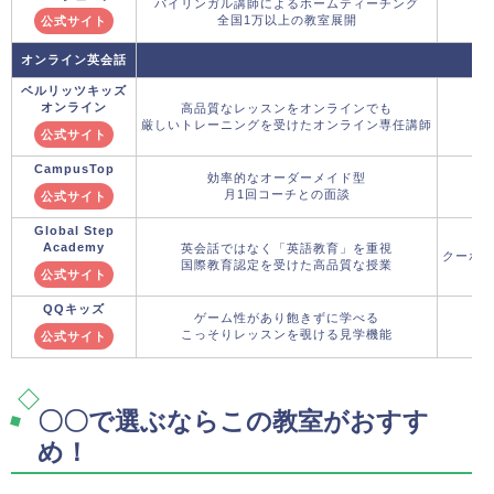
バイリンガル講師によるホームティーチング
全国1万以上の教室展開
公式サイト
オンライン英会話
ベルリッツキッズ
オンライン
高品質なレッスンをオンラインでも
厳しいトレーニングを受けたオンライン専任講師
公式サイト
CampusTop
効率的なオーダーメイド型
月1回コーチとの面談
公式サイト
Global Step
Academy
英会話ではなく「英語教育」を重視
クーポ
国際教育認定を受けた高品質な授業
公式サイト
QQキッズ
ゲーム性があり飽きずに学べる
こっそりレッスンを覗ける見学機能
公式サイト
〇〇で選ぶならこの教室がおすす
め！