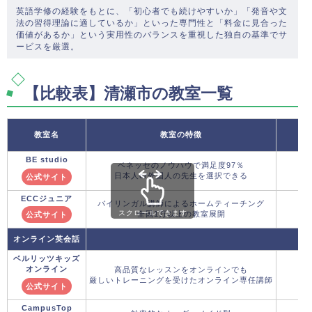
英語学修の経験をもとに、「初心者でも続けやすいか」「発音や文
法の習得理論に適しているか」といった専門性と「料金に見合った
価値があるか」という実用性のバランスを重視した独自の基準でサ
ービスを厳選。
【比較表】清瀬市の教室一覧
教室名
教室の特徴
BE studio
ベネッセのノウハウで満足度97％
日本人or外国人の先生を選択できる
公式サイト
ECCジュニア
バイリンガル講師によるホームティーチング
スクロールできます
全国1万以上の教室展開
公式サイト
オンライン英会話
ベルリッツキッズ
オンライン
高品質なレッスンをオンラインでも
厳しいトレーニングを受けたオンライン専任講師
公式サイト
CampusTop