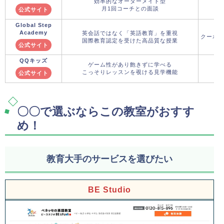
効率的なオーダーメイド型
月1回コーチとの面談
公式サイト
Global Step
Academy
英会話ではなく「英語教育」を重視
クーポ
国際教育認定を受けた高品質な授業
公式サイト
QQキッズ
ゲーム性があり飽きずに学べる
こっそりレッスンを覗ける見学機能
公式サイト
〇〇で選ぶならこの教室がおすす
め！
教育大手のサービスを選びたい
BE Studio