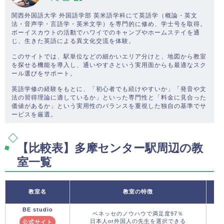
関西外国語大学 外国語学部 英米語学科にて英語学（概論・英文
法・音声学・言語学・英米文学）を専門的に修め、学士号を取得。
ボーイスカウトの活動でハワイでのキャンプやホームステイを通
じ、生きた英語による異文化交流を体験。
このサイトでは、駅単位などの細かいエリア分けと、地図から教室
を探せる機能を導入し、通いやすさという実用面からも最適なスク
ール選びをサポート。
英語学修の経験をもとに、「初心者でも続けやすいか」「発音や文
法の習得理論に適しているか」といった専門性と「料金に見合った
価値があるか」という実用性のバランスを重視した独自の基準でサ
ービスを厳選。
【比較表】多摩センター駅周辺の教
室一覧
教室名
教室の特徴
BE studio
ベネッセのノウハウで満足度97％
日本人or外国人の先生を選択できる
公式サイト