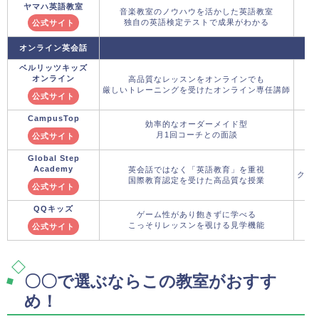
ヤマハ英語教室
音楽教室のノウハウを活かした英語教室
独自の英語検定テストで成果がわかる
公式サイト
オンライン英会話
ベルリッツキッズ
オンライン
高品質なレッスンをオンラインでも
厳しいトレーニングを受けたオンライン専任講師
公式サイト
CampusTop
効率的なオーダーメイド型
月1回コーチとの面談
公式サイト
Global Step
Academy
英会話ではなく「英語教育」を重視
クー
国際教育認定を受けた高品質な授業
公式サイト
QQキッズ
ゲーム性があり飽きずに学べる
こっそりレッスンを覗ける見学機能
公式サイト
〇〇で選ぶならこの教室がおすす
め！