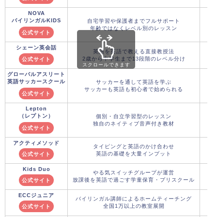
NOVA
バイリンガルKIDS
自宅学習や保護者までフルサポート
年齢ではなくレベル別のレッスン
公式サイト
シェーン英会話
英語を英語で教える直接教授法
2歳から中学生まで13段階のレベル分け
公式サイト
スクロールできます
グローバルアスリート
英語サッカースクール
サッカーを通して英語を学ぶ
サッカーも英語も初心者で始められる
公式サイト
Lepton
（レプトン）
個別・自立学習型のレッスン
独自のネイティブ音声付き教材
公式サイト
アクティメソッド
タイピングと英語のかけ合わせ
英語の基礎を大量インプット
公式サイト
Kids Duo
やる気スイッチグループが運営
放課後を英語で過ごす学童保育・プリスクール
公式サイト
ECCジュニア
バイリンガル講師によるホームティーチング
全国1万以上の教室展開
公式サイト