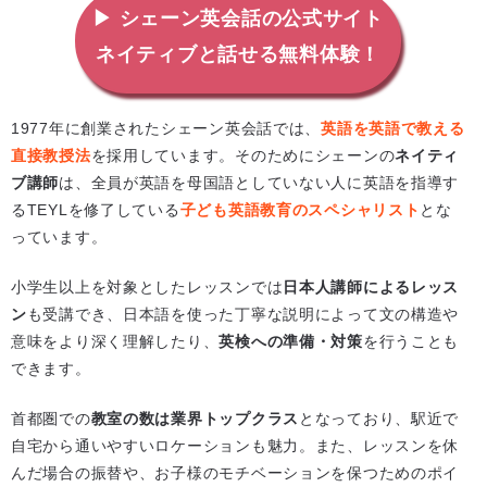
▶ シェーン英会話の公式サイト
ネイティブと話せる無料体験！
1977年に創業されたシェーン英会話では、
英語を英語で教える
直接教授法
を採用しています。そのためにシェーンの
ネイティ
ブ講師
は、全員が英語を母国語としていない人に英語を指導す
るTEYLを修了している
子ども英語教育のスペシャリスト
とな
っています。
小学生以上を対象としたレッスンでは
日本人講師によるレッス
ン
も受講でき、日本語を使った丁寧な説明によって文の構造や
意味をより深く理解したり、
英検への準備・対策
を行うことも
できます。
首都圏での
教室の数は業界トップクラス
となっており、駅近で
自宅から通いやすいロケーションも魅力。また、レッスンを休
んだ場合の振替や、お子様のモチベーションを保つためのポイ