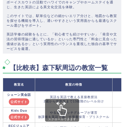
ボーイスカウトの活動でハワイでのキャンプやホームステイを通
じ、生きた英語による異文化交流を体験。
このサイトでは、駅単位などの細かいエリア分けと、地図から教室
を探せる機能を導入し、通いやすさという実用面からも最適なスク
ール選びをサポート。
英語学修の経験をもとに、「初心者でも続けやすいか」「発音や文
法の習得理論に適しているか」といった専門性と「料金に見合った
価値があるか」という実用性のバランスを重視した独自の基準でサ
ービスを厳選。
【比較表】森下駅周辺の教室一覧
教室名
教室の特徴
シェーン英会話
英語を英語で教える直接教授法
2歳から中学生まで13段階のレベル分け
公式サイト
Kids Duo
やる気スイッチグループが運営
放課後を英語で過ごす学童保育・プリスクール
公式サイト
スクロールできます
ECCジュニア