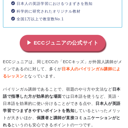
日本人の英語学習におけるつまずきを熟知
科学的に研究されたオリジナル教材
全国1万以上で教室数No.1
▶ ECCジュニアの公式サイト
ECCジュニアは、同じECCの「ECCキッズ」が外国人講師がメ
インであるのに対して、多くが
日本人のバイリンガル講師によ
るレッスン
となっています。
バイリンガル講師であることで、宿題のやり方や文法など
日本
語で指導した方が効果的な場面
では日本語を使うなど、英語・
日本語を効果的に使い分けることができる点や、
日本人が英語
学習でつまずきやすいポイントを熟知
しているといったメリッ
トが大きいほか、
保護者と講師が直接コミュニケーションがと
れる
というのも安心できるポイントの一つです。