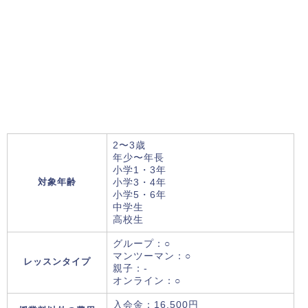
2〜3歳
年少〜年長
小学1・3年
対象年齢
小学3・4年
小学5・6年
中学生
高校生
グループ：○
マンツーマン：○
レッスンタイプ
親子：-
オンライン：○
入会金：16,500円