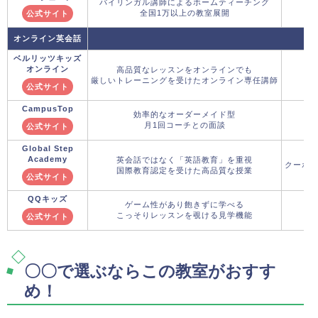
バイリンガル講師によるホームティーチング
全国1万以上の教室展開
公式サイト
オンライン英会話
ベルリッツキッズ
オンライン
高品質なレッスンをオンラインでも
厳しいトレーニングを受けたオンライン専任講師
公式サイト
CampusTop
効率的なオーダーメイド型
月1回コーチとの面談
公式サイト
Global Step
Academy
英会話ではなく「英語教育」を重視
クーポ
国際教育認定を受けた高品質な授業
公式サイト
QQキッズ
ゲーム性があり飽きずに学べる
こっそりレッスンを覗ける見学機能
公式サイト
〇〇で選ぶならこの教室がおすす
め！