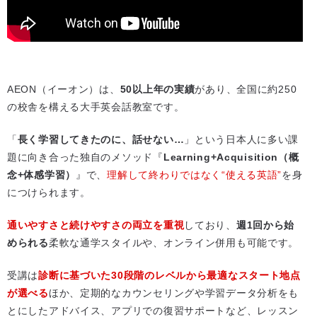
AEON（イーオン）は、
50以上年の実績
があり、全国に約250
の校舎を構える大手英会話教室です。
「
長く学習してきたのに、話せない…
」という日本人に多い課
題に向き合った独自のメソッド『
Learning+Acquisition（概
念+体感学習）
』で、
理解して終わりではなく“使える英語”
を身
につけられます。
通いやすさと続けやすさの両立を重視
しており、
週1回から始
められる
柔軟な通学スタイルや、オンライン併用も可能です。
受講は
診断に基づいた30段階のレベルから最適なスタート地点
が選べる
ほか、定期的なカウンセリングや学習データ分析をも
とにしたアドバイス、アプリでの復習サポートなど、レッスン