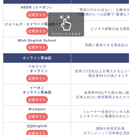
AEON（イーオン）
「英語が口から出ない」を解決する
30段階のレベル診断で“最適なスタ
公式サイト
ジェームズ・エドワード英会話スクール
ビジネス経験のある講師
公式サイト
スクロールできます
Wish English School
気軽に参加できる英会話カフ
公式サイト
オンライン英会話
ベルリッツ
・オンライン
世界で2万社以上が導入するビジネ
満足度98％の高クオリティ
公式サイト
イーオン
オンライン英会話
採用率4%以下の質の高い講師
日本人向けに研究開発されたカリキ
公式サイト
Bizmates
トレーナー全員がビジネス経験
ビジネスマンに最適化されたシス
公式サイト
QQEnglish
講師が全員正社員
カランメソッド日本初公式認定
公式サイト