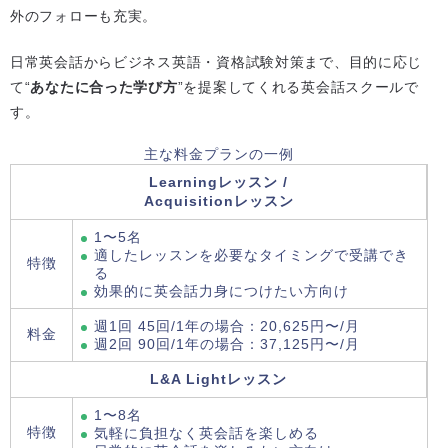
外のフォローも充実。
日常英会話からビジネス英語・資格試験対策まで、目的に応じ
て“
あなたに合った学び方
”を提案してくれる英会話スクールで
す。
主な料金プランの一例
Learningレッスン /
Acquisitionレッスン
1〜5名
適したレッスンを必要なタイミングで受講でき
特徴
る
効果的に英会話力身につけたい方向け
週1回 45回/1年の場合：20,625円〜/月
料金
週2回 90回/1年の場合：37,125円〜/月
L&A Lightレッスン
1〜8名
特徴
気軽に負担なく英会話を楽しめる