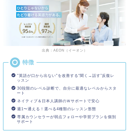
出典：AEON（イーオン）
"英語が口から出ない"を改善する“聞く→話す”反復レ
ッスン
30段階のレベル診断で、自分に最適なレベルからスタ
ート
ネイティブ＆日本人講師のＷサポートで安心
週1〜通える！選べる4種類のレッスン形態
専属カウンセラーが弱点フォローや学習プランを個別
サポート