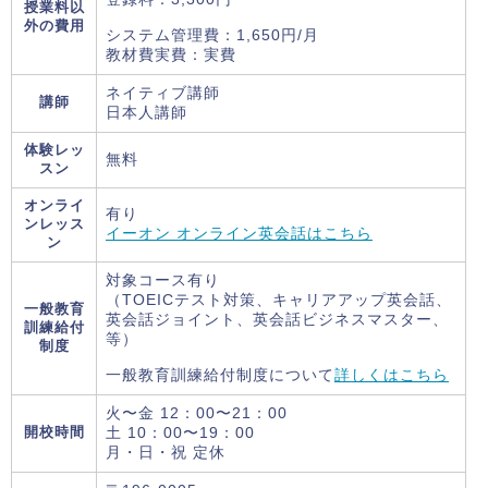
授業料以
外の費用
システム管理費：1,650円/月
教材費実費：実費
ネイティブ講師
講師
日本人講師
体験レッ
無料
スン
オンライ
有り
ンレッス
イーオン オンライン英会話はこちら
ン
対象コース有り
（TOEICテスト対策、キャリアアップ英会話、
一般教育
英会話ジョイント、英会話ビジネスマスター、
訓練給付
等）
制度
一般教育訓練給付制度について
詳しくはこちら
火〜金 12：00〜21：00
開校時間
土 10：00〜19：00
月・日・祝 定休