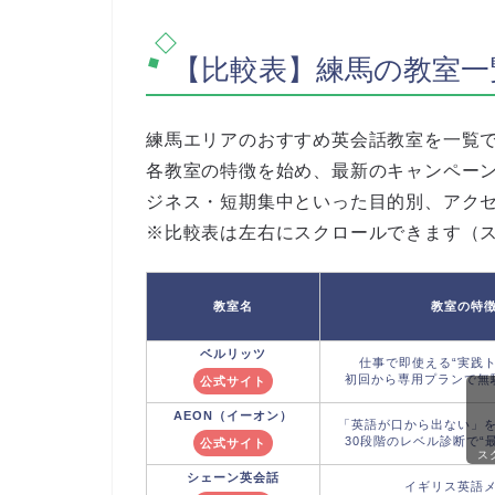
【比較表】練馬の教室一
練馬エリアのおすすめ英会話教室を一覧
各教室の特徴を始め、最新のキャンペー
ジネス・短期集中といった目的別、アク
※比較表は左右にスクロールできます（
教室名
教室の特
ベルリッツ
仕事で即使える“実践ト
初回から専用プランで無
公式サイト
AEON（イーオン）
「英語が口から出ない」
30段階のレベル診断で“
公式サイト
ス
シェーン英会話
イギリス英語