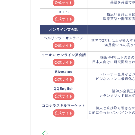
英語を英語で
公式サイト
D.E.S
幅広い言語と目
医療英語や翻訳家
公式サイト
オンライン英会話
ベルリッツ
・オンライン
世界で2万社以上が導入す
満足度98％の高
公式サイト
イーオン
オンライン英会話
採用率4%以下の質
日本人向けに研究開発さ
公式サイト
Bizmates
トレーナー全員がビ
ビジネスマンに最適化
公式サイト
QQEnglish
講師が全員正
カランメソッド日本
公式サイト
ココナラ
スキルマーケット
個人と直接取り引きな
目的に合ったピンポイント
公式サイト