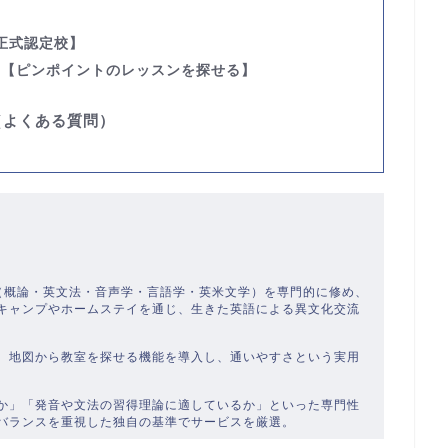
正式認定校】
す
【ピンポイントのレッスンを探せる】
（よくある質問）
）
学（概論・英文法・音声学・言語学・英米文学）を専門的に修め、
キャンプやホームステイを通じ、生きた英語による異文化交流
、地図から教室を探せる機能を導入し、通いやすさという実用
か」「発音や文法の習得理論に適しているか」といった専門性
バランスを重視した独自の基準でサービスを厳選。