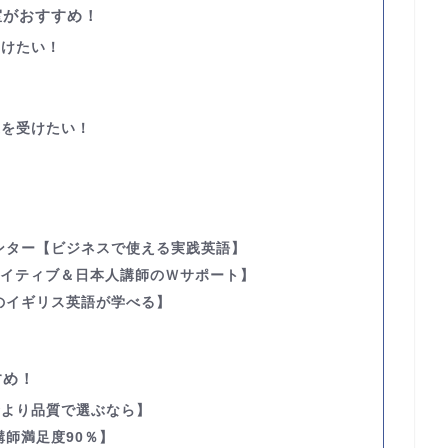
室がおすすめ！
つけたい！
！
業を受けたい！
ンター
【ビジネスで使える実践英語】
ネイティブ＆日本人講師のＷサポート】
のイギリス英語が学べる】
すめ！
金より品質で選ぶなら】
講師満足度90％】