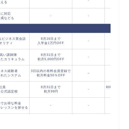
教える
的に対応
-
-
育成なども
るビジネス英会話
8月16日まで
-
クオリティ
入学金1万円OFF
の高い講師陣
8月31日まで
-
れたカリキュラム
初月5,000円OFF
ジネス経験者
3日以内の有料会員登録で
–
されたシステム
初月料金50％OFF
社員
8月31日まで
80時間受講
-
初公式認定校
初月99円
レッ
のでお得な料金
-
-
のレッスンを探せる