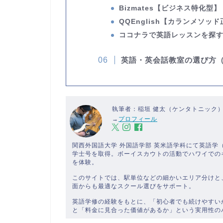
Bizmates
【ビジネス特化型】
QQEnglish
【カランメソッド
ココナラで英語レッスンを探
英語・英会話教室の選び方
執筆者：稲垣 健太（ケンタトニック
→
プロフィール
関西外国語大学 外国語学部 英米語学科にて英語
学士号を取得。ボーイスカウトの活動でハワイでの
を体験。
このサイトでは、駅単位などの細かいエリア分けと
面からも最適なスクール選びをサポート。
英語学修の経験をもとに、「初心者でも続けやすい
と「料金に見合った価値があるか」という実用性の