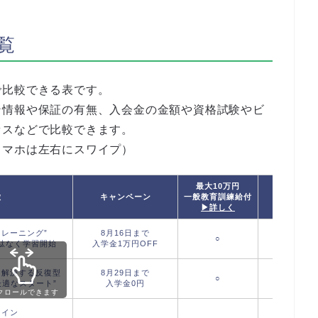
覧
で比較できる表です。
ン情報や保証の有無、入会金の金額や資格試験やビ
セスなどで比較できます。
スマホは左右にスワイプ）
最大10万円
徴
キャンペーン
一般教育訓練給付
T
▶詳しく
レーニング”
8月16日まで
○
駄なく学習開始
入学金1万円OFF
を解決する反復型
8月29日まで
○
最適なスタート”
入学金0円
クロールできます
メイン
-