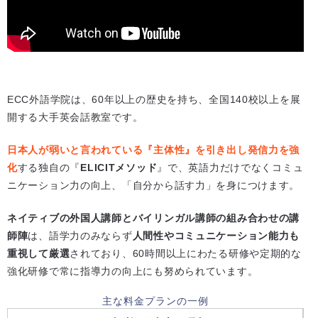
ECC外語学院は、60年以上の歴史を持ち、全国140校以上を展
開する大手英会話教室です。
日本人が弱いと言われている『主体性』を引き出し発信力を強
化
する独自の『
ELICITメソッド
』で、英語力だけでなくコミュ
ニケーション力の向上、「自分から話す力」を身につけます。
ネイティブの外国人講師とバイリンガル講師の組み合わせの講
師陣
は、語学力のみならず
人間性やコミュニケーション能力も
重視して厳選
されており、60時間以上にわたる研修や定期的な
強化研修で常に指導力の向上にも努められています。
主な料金プランの一例