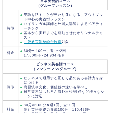
日常英会話コース
（グループレッスン）
英語を話すことが当たり前になる、アウトプッ
ト中心の実践型レッスン
バイリンガル講師と外国人講師によるペアティ
特徴
ーチング
基本から実践までを連動させたオリジナルテキ
スト
一般教育訓練給付制度
対象
60分〜100分、週1〜2回
料金
17,600円〜24,934円/月
ビジネス英会話コース
（マンツーマン/グループ）
ビジネスで通用する正しく品のある会話力を身
につける
特徴
商習慣や文化、価値観の違いも学べる
日常業務はもちろん海外出張/赴任など様々なシ
ーンに対応
80分or100分✕週1回、全10回
料金
例）英語基礎力養成100分：110,456円