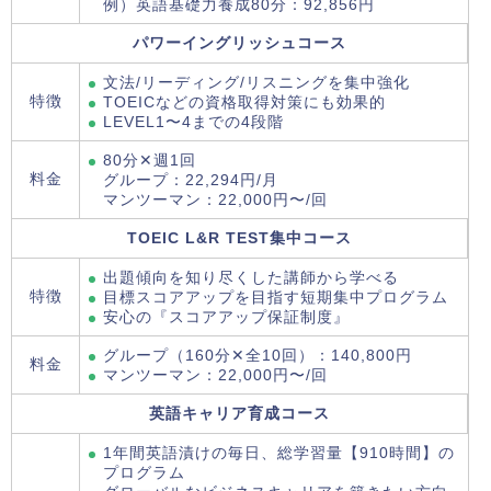
例）英語基礎力養成80分：92,856円
パワーイングリッシュコース
文法/リーディング/リスニングを集中強化
特徴
TOEICなどの資格取得対策にも効果的
LEVEL1〜4までの4段階
80分✕週1回
料金
グループ：22,294円/月
マンツーマン：22,000円〜/回
TOEIC L&R TEST集中コース
出題傾向を知り尽くした講師から学べる
特徴
目標スコアアップを目指す短期集中プログラム
安心の『スコアアップ保証制度』
グループ（160分✕全10回）：140,800円
料金
マンツーマン：22,000円〜/回
英語キャリア育成コース
1年間英語漬けの毎日、総学習量【910時間】の
プログラム