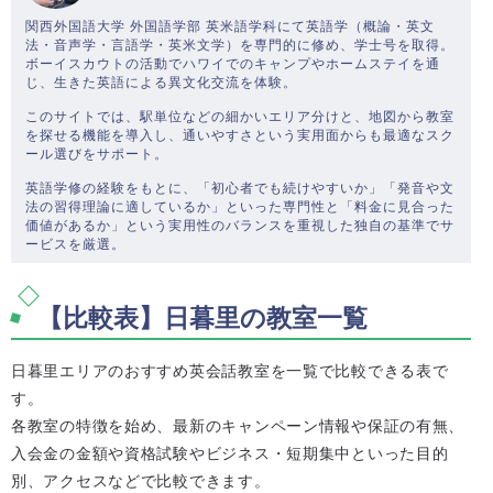
関西外国語大学 外国語学部 英米語学科にて英語学（概論・英文
法・音声学・言語学・英米文学）を専門的に修め、学士号を取得。
ボーイスカウトの活動でハワイでのキャンプやホームステイを通
じ、生きた英語による異文化交流を体験。
このサイトでは、駅単位などの細かいエリア分けと、地図から教室
を探せる機能を導入し、通いやすさという実用面からも最適なスク
ール選びをサポート。
英語学修の経験をもとに、「初心者でも続けやすいか」「発音や文
法の習得理論に適しているか」といった専門性と「料金に見合った
価値があるか」という実用性のバランスを重視した独自の基準でサ
ービスを厳選。
【比較表】日暮里の教室一覧
日暮里エリアのおすすめ英会話教室を一覧で比較できる表で
す。
各教室の特徴を始め、最新のキャンペーン情報や保証の有無、
入会金の金額や資格試験やビジネス・短期集中といった目的
別、アクセスなどで比較できます。