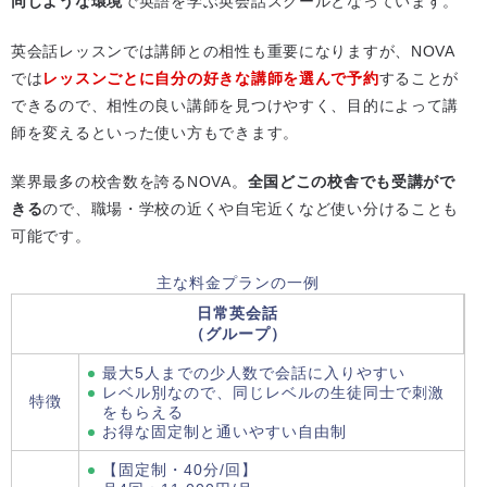
同じような環境
で英語を学ぶ英会話スクールとなっています。
英会話レッスンでは講師との相性も重要になりますが、NOVA
では
レッスンごとに自分の好きな講師を選んで予約
することが
できるので、相性の良い講師を見つけやすく、目的によって講
師を変えるといった使い方もできます。
業界最多の校舎数を誇るNOVA。
全国どこの校舎でも受講がで
きる
ので、職場・学校の近くや自宅近くなど使い分けることも
可能です。
主な料金プランの一例
日常英会話
（グループ）
最大5人までの少人数で会話に入りやすい
レベル別なので、同じレベルの生徒同士で刺激
特徴
をもらえる
お得な固定制と通いやすい自由制
【固定制・40分/回】