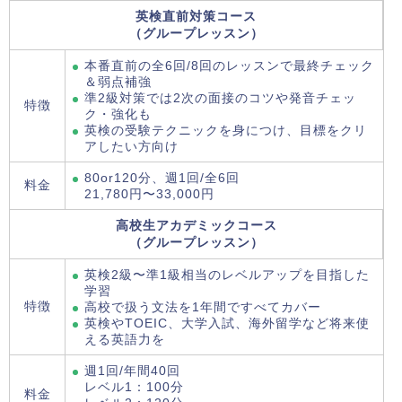
英検直前対策コース
（グループレッスン）
本番直前の全6回/8回のレッスンで最終チェック
＆弱点補強
準2級対策では2次の面接のコツや発音チェッ
特徴
ク・強化も
英検の受験テクニックを身につけ、目標をクリ
アしたい方向け
80or120分、週1回/全6回
料金
21,780円〜33,000円
高校生アカデミックコース
（グループレッスン）
英検2級〜準1級相当のレベルアップを目指した
学習
特徴
高校で扱う文法を1年間ですべてカバー
英検やTOEIC、大学入試、海外留学など将来使
える英語力を
週1回/年間40回
レベル1：100分
料金