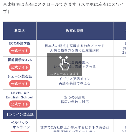
※比較表は左右にスクロールできます（スマホは左右にスワイ
プ）
教室名
教室の特徴
キャ
ECC外語学院
9月
日本人の弱点を克服する独自メソッド
おた
人柄と指導力を備えた厳選講師
公式サイト
2回：
駅前留学NOVA
講師は全員外国人
レッスン毎に講師を選べる
公式サイト
スクロールできます
シェーン英会話
イギリス英語メイン
英語を英語で教える
公式サイト
LEVEL UP
English School
安心の月謝制
幅広い年齢に対応
公式サイト
オンライン英会話
ベルリッツ
・オンライン
世界で2万社以上が導入するビジネス英会話
8月
満足度98％の高クオリティ
入学金