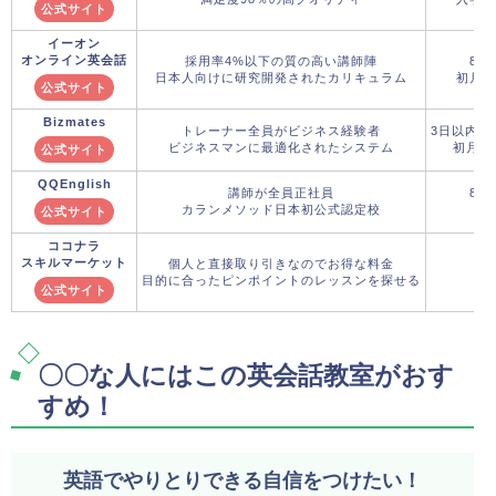
公式サイト
イーオン
オンライン英会話
採用率4%以下の質の高い講師陣
8月
日本人向けに研究開発されたカリキュラム
初月5,
公式サイト
Bizmates
トレーナー全員がビジネス経験者
3日以内の
ビジネスマンに最適化されたシステム
初月料
公式サイト
QQEnglish
講師が全員正社員
8月
カランメソッド日本初公式認定校
初
公式サイト
ココナラ
スキルマーケット
個人と直接取り引きなのでお得な料金
目的に合ったピンポイントのレッスンを探せる
公式サイト
〇〇な人にはこの英会話教室がおす
すめ！
英語でやりとりできる自信をつけたい！