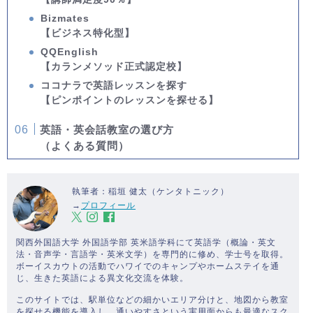
Bizmates
【ビジネス特化型】
QQEnglish
【カランメソッド正式認定校】
ココナラで英語レッスンを探す
【ピンポイントのレッスンを探せる】
英語・英会話教室の選び方
（よくある質問）
執筆者：稲垣 健太（ケンタトニック）
→
プロフィール
関西外国語大学 外国語学部 英米語学科にて英語学（概論・英文
法・音声学・言語学・英米文学）を専門的に修め、学士号を取得。
ボーイスカウトの活動でハワイでのキャンプやホームステイを通
じ、生きた英語による異文化交流を体験。
このサイトでは、駅単位などの細かいエリア分けと、地図から教室
を探せる機能を導入し、通いやすさという実用面からも最適なスク