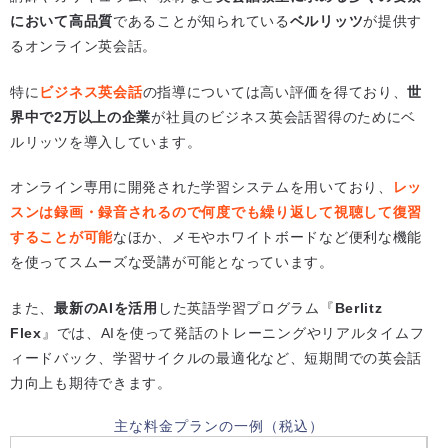
において高品質
であることが知られている
ベルリッツ
が提供す
るオンライン英会話。
特に
ビジネス英会話
の指導については高い評価を得ており、
世
界中で2万以上の企業
が社員のビジネス英会話習得のためにベ
ルリッツを導入しています。
オンライン専用に開発された学習システムを用いており、
レッ
スンは録画・録音されるので何度でも繰り返して視聴して復習
することが可能
なほか、メモやホワイトボードなど便利な機能
を使ってスムーズな受講が可能となっています。
また、
最新のAIを活用
した英語学習プログラム『
Berlitz
Flex
』では、AIを使って発話のトレーニングやリアルタイムフ
ィードバック、学習サイクルの最適化など、短期間での英会話
力向上も期待できます。
主な料金プランの一例（税込）