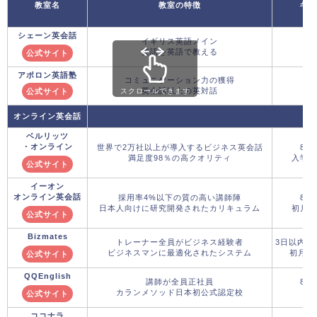
教室名
教室の特徴
キャ
シェーン英会話
イギリス英語メイン
英語を英語で教える
公式サイト
アポロン英語塾
コミュニケーション力の獲得
英会話以上の英対話
公式サイト
スクロールできます
オンライン英会話
ベルリッツ
・オンライン
世界で2万社以上が導入するビジネス英会話
8月
満足度98％の高クオリティ
入学金
公式サイト
イーオン
オンライン英会話
採用率4%以下の質の高い講師陣
8月
日本人向けに研究開発されたカリキュラム
初月5,
公式サイト
Bizmates
トレーナー全員がビジネス経験者
3日以内の
ビジネスマンに最適化されたシステム
初月料
公式サイト
QQEnglish
講師が全員正社員
8月
カランメソッド日本初公式認定校
初
公式サイト
ココナラ