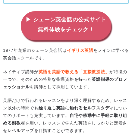
▶ シェーン英会話の公式サイト
無料体験をチェック！
1977年創業のシェーン英会話は
イギリス英語
をメインに学べる
英会話スクールです。
ネイティブ講師が
英語を英語で教える「直接教授法」
が特徴の
一つで、そのための特別な指導資格を持った
英語指導のプロフ
ェッショナル
を講師として採用しています。
英語だけで行われるレッスンをより深く理解するため、レッス
ン以外の時間でも
繰り返し英語に触れるセルフスタディ
につい
てのサポートも充実しています。
自宅や移動中に手軽に取り組
める副教材
を用い、レッスンで学んだ英語をしっかりと定着さ
せレベルアップを目指すことができます。