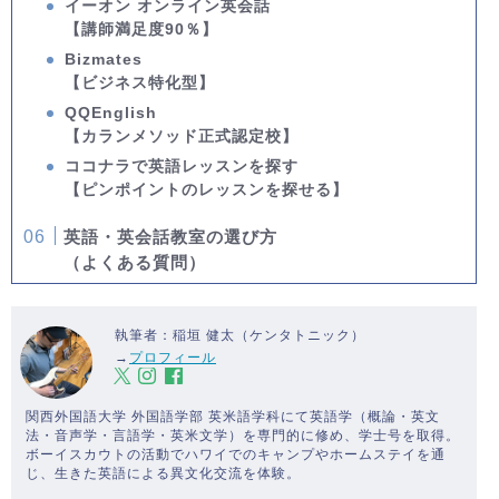
イーオン オンライン英会話
【講師満足度90％】
Bizmates
【ビジネス特化型】
QQEnglish
【カランメソッド正式認定校】
ココナラで英語レッスンを探す
【ピンポイントのレッスンを探せる】
英語・英会話教室の選び方
（よくある質問）
執筆者：稲垣 健太（ケンタトニック）
→
プロフィール
関西外国語大学 外国語学部 英米語学科にて英語学（概論・英文
法・音声学・言語学・英米文学）を専門的に修め、学士号を取得。
ボーイスカウトの活動でハワイでのキャンプやホームステイを通
じ、生きた英語による異文化交流を体験。