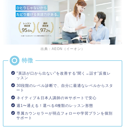
出典：AEON（イーオン）
"英語が口から出ない"を改善する“聞く→話す”反復レ
ッスン
30段階のレベル診断で、自分に最適なレベルからスタ
ート
ネイティブ＆日本人講師のＷサポートで安心
週1〜通える！選べる4種類のレッスン形態
専属カウンセラーが弱点フォローや学習プランを個別
サポート