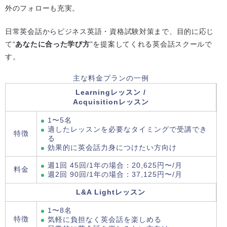
外のフォローも充実。
日常英会話からビジネス英語・資格試験対策まで、目的に応じ
て“
あなたに合った学び方
”を提案してくれる英会話スクールで
す。
主な料金プランの一例
Learningレッスン /
Acquisitionレッスン
1〜5名
適したレッスンを必要なタイミングで受講でき
特徴
る
効果的に英会話力身につけたい方向け
週1回 45回/1年の場合：20,625円〜/月
料金
週2回 90回/1年の場合：37,125円〜/月
L&A Lightレッスン
1〜8名
特徴
気軽に負担なく英会話を楽しめる