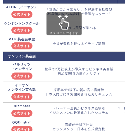
AEON（イーオン）
「英語が口から出ない」を解決する反復型
30段階のレベル診断で“最適なスタート”
公式サイト
ケンジントンスクール
イギリス英語が学べる
公式サイト
スクロールできます
V.I.P.英会話教室
全員が資格を持つネイティブ講師
公式サイト
オンライン英会話
ベルリッツ
・オンライン
世界で2万社以上が導入するビジネス英会話
満足度98％の高クオリティ
入
公式サイト
イーオン
オンライン英会話
採用率4%以下の質の高い講師陣
日本人向けに研究開発されたカリキュラム
初月
公式サイト
Bizmates
トレーナー全員がビジネス経験者
3日以
ビジネスマンに最適化されたシステム
初月
公式サイト
QQEnglish
講師が全員正社員
カランメソッド日本初公式認定校
公式サイト