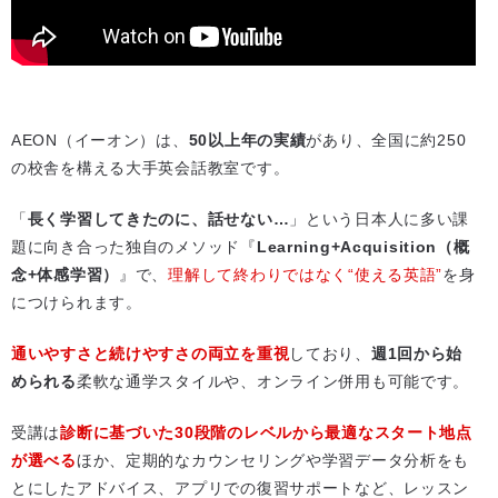
AEON（イーオン）は、
50以上年の実績
があり、全国に約250
の校舎を構える大手英会話教室です。
「
長く学習してきたのに、話せない…
」という日本人に多い課
題に向き合った独自のメソッド『
Learning+Acquisition（概
念+体感学習）
』で、
理解して終わりではなく“使える英語”
を身
につけられます。
通いやすさと続けやすさの両立を重視
しており、
週1回から始
められる
柔軟な通学スタイルや、オンライン併用も可能です。
受講は
診断に基づいた30段階のレベルから最適なスタート地点
が選べる
ほか、定期的なカウンセリングや学習データ分析をも
とにしたアドバイス、アプリでの復習サポートなど、レッスン