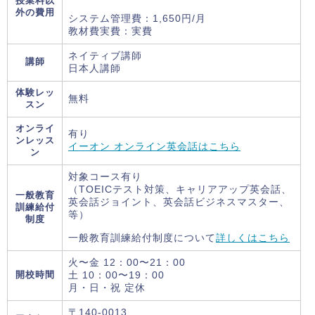
授業料以
外の費用
システム管理費：1,650円/月
教材費実費：実費
ネイティブ講師
講師
日本人講師
体験レッ
無料
スン
オンライ
有り
ンレッス
イーオン オンライン英会話はこちら
ン
対象コース有り
（TOEICテスト対策、キャリアアップ英会話、
一般教育
英会話ジョイント、英会話ビジネスマスター、
訓練給付
等）
制度
一般教育訓練給付制度について
詳しくはこちら
火〜金 12：00〜21：00
開校時間
土 10：00〜19：00
月・日・祝 定休
〒140-0013